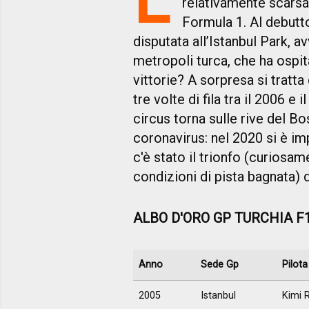
relativamente scarsa 
Formula 1. Al debutto
disputata all’Istanbul Park, a
metropoli turca, che ha ospita
vittorie? A sorpresa si tratt
tre volte di fila tra il 2006 e
circus torna sulle rive del B
coronavirus: nel 2020 si è i
c'è stato il trionfo (curiosam
condizioni di pista bagnata) d
ALBO D'ORO GP TURCHIA F
Anno
Sede Gp
Pilota
2005
Istanbul
Kimi 