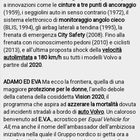
a innovazioni come le
cinture a tre punti di ancoraggio
(1959), i seggiolini auto in senso contrario (1972), il
sistema elettronico di
monitoraggio angolo cieco
(BLIS, 1994), gli airbag laterali a tendina (1995), la
frenata di emergenza
City Safety
(2008). Fino alla
frenata con riconoscimento pedoni (2010) e ciclisti
(2013), e all'ultima proposta shock della
velocità
autolimitata
a 180 km/h
su tutti i modelli Volvo a
partire dal
2020
.
ADAMO ED EVA
Ma ecco la frontiera, quella di una
maggiore
protezione per le donne
, l'anello debole
della catena della cosiddetta
Vision 2020
, il
programma che aspira ad
azzerare la mortalità
dovuta
ad incidenti stradali a bordo di
auto Volvo
. Un caloroso
benvenuto ad
E.V.A
., acrostico per
Equal Vehicle for
All
, ma anche il nome dell'ambassador dell'ambiziosa
iniziativa nella quale il Gruppo nordico si getta ora a