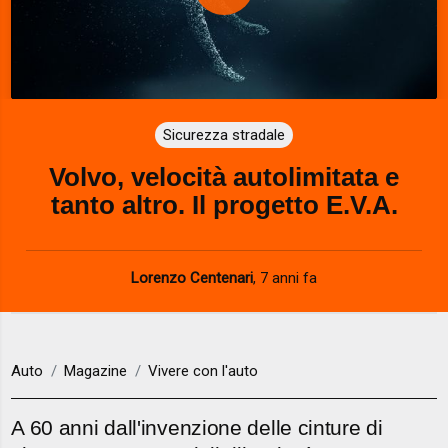
P
l
a
Sicurezza stradale
y
Volvo, velocità autolimitata e
V
tanto altro. Il progetto E.V.A.
i
d
Lorenzo Centenari
,
7 anni fa
e
o
Auto
Magazine
Vivere con l'auto
A 60 anni dall'invenzione delle cinture di