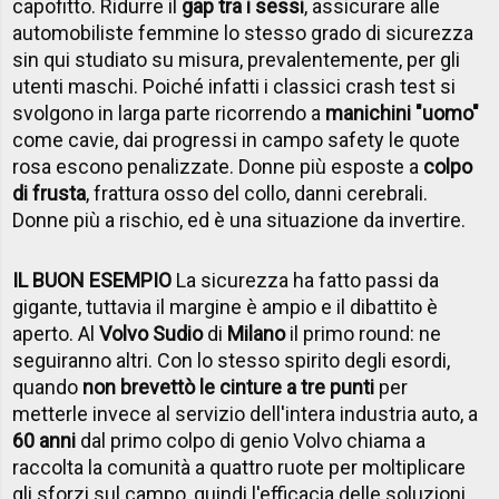
capofitto. Ridurre il
gap tra i sessi
, assicurare alle
automobiliste femmine lo stesso grado di sicurezza
sin qui studiato su misura, prevalentemente, per gli
utenti maschi. Poiché infatti i classici crash test si
svolgono in larga parte ricorrendo a
manichini "uomo"
come cavie, dai progressi in campo safety le quote
rosa escono penalizzate. Donne più esposte a
colpo
di frusta
, frattura osso del collo, danni cerebrali.
Donne più a rischio, ed è una situazione da invertire.
IL BUON ESEMPIO
La sicurezza ha fatto passi da
gigante, tuttavia il margine è ampio e il dibattito è
aperto. Al
Volvo Sudio
di
Milano
il primo round: ne
seguiranno altri. Con lo stesso spirito degli esordi,
quando
non brevettò le cinture a tre punti
per
metterle invece al servizio dell'intera industria auto, a
60 anni
dal primo colpo di genio Volvo chiama a
raccolta la comunità a quattro ruote per moltiplicare
gli sforzi sul campo, quindi l'efficacia delle soluzioni