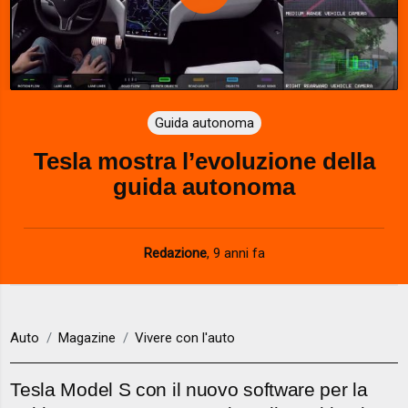
P
l
a
Guida autonoma
y
Tesla mostra l’evoluzione della
V
guida autonoma
i
d
Redazione
,
9 anni fa
e
o
Auto
Magazine
Vivere con l'auto
Tesla Model S con il nuovo software per la