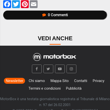
Facebook
Twitter
Pinterest
Email
0
Commenti
VEDI ANCHE
Newsletter
Chi siamo
Mappa Sito
Contatti
Privacy
Termini e condizioni
Pubblicità
MotorBox è una testata giornalistica registrata al Tribunale di Milano
n. 97 del 26.02.2001