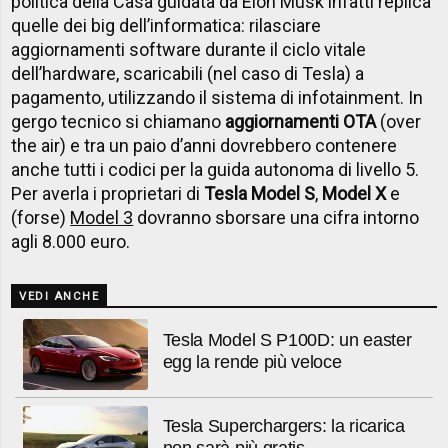
politica della Casa guidata da Elon Musk infatti replica
quelle dei big dell’informatica: rilasciare
aggiornamenti software durante il ciclo vitale
dell’hardware, scaricabili (nel caso di Tesla) a
pagamento, utilizzando il sistema di infotainment. In
gergo tecnico si chiamano
aggiornamenti OTA
(over
the air) e tra un paio d’anni dovrebbero contenere
anche tutti i codici per la guida autonoma di livello 5.
Per averla i proprietari di
Tesla Model S
,
Model X
e
(forse)
Model 3
dovranno sborsare una cifra intorno
agli 8.000 euro.
VEDI ANCHE
Tesla Model S P100D: un easter
egg la rende più veloce
Tesla Superchargers: la ricarica
non sarà più gratis