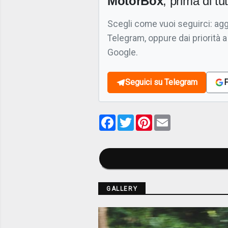
MotorBox
, prima di tutt
Scegli come vuoi seguirci: ag
Telegram, oppure dai priorità a
Google.
Seguici su Telegram
F
Facebook
Twitter
Pinterest
Email
GALLERY