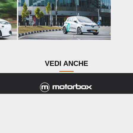
VEDI ANCHE
i siamo
Mappa Sito
Contatti
Privacy
Termini e condiz
na testata giornalistica registrata al Tribunale di Milano n. 97 d