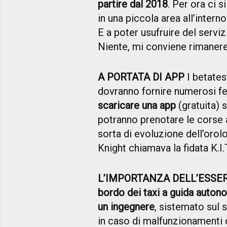
partire dal 2018
. Per ora ci 
in una piccola area all’inter
E a poter usufruire del serviz
Niente, mi conviene rimanere
A PORTATA DI APP
I betates
dovranno fornire numerosi fe
scaricare una app
(gratuita) 
potranno prenotare le corse 
sorta di evoluzione dell’orolo
Knight chiamava la fidata K.I.T
L’IMPORTANZA DELL’ESSE
bordo dei taxi a guida auton
un ingegnere
, sistemato sul 
in caso di malfunzionamenti o