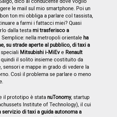
 Salgo, dico al conducente dove voglio
ggere le mail sul mio smartphone. Poi un
bon ton mi obbliga a parlare col tassista,
nuare a farmi i fattacci miei? Quasi
rlo dalla testa
mi trasferisco a
? Semplice: nella metropoli orientale
ha
e, su strade aperte al pubblico, di taxi a
e speciali
Mitsubishi i-MiEv
e
Renault
 quindi il solito insieme costituito da
 sensori e mappe in grado di vedere la
torno. Così il problema se parlare o meno
e.
 il prototipo è stata
nuTonomy
, startup
chussets Institute of Technology), il cui
n servizio di taxi a guida autonoma a