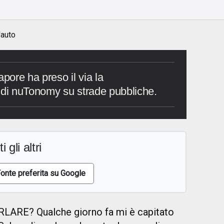
o
'auto
ore ha preso il via la
 di nuTonomy su strade pubbliche.
i gli altri
onte preferita su Google
ARE? Qualche giorno fa mi è capitato