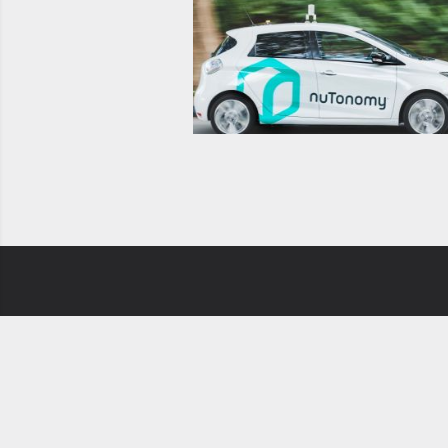
Newsletter
Ch
MotorBox è u