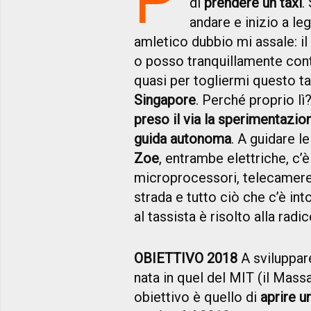
di
prendere un taxi
.
andare e inizio a le
amletico dubbio mi assale: il 
o posso tranquillamente conti
quasi per togliermi questo ta
Singapore
. Perché proprio lì
preso il via la sperimentazion
guida autonoma
. A guidare l
Zoe
, entrambe elettriche, c’è
microprocessori, telecamere,
strada e tutto ciò che c’è in
al tassista è risolto alla radic
OBIETTIVO 2018
A sviluppare
nata in quel del MIT (il Massa
obiettivo è quello di
aprire u