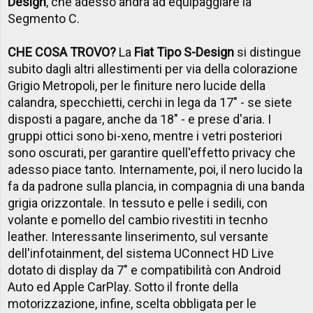
Design
, che adesso andrà ad equipaggiare la
Segmento C.
CHE COSA TROVO?
La
Fiat
Tipo S-Design
si distingue
subito dagli altri allestimenti per via della colorazione
Grigio Metropoli, per le finiture nero lucide della
calandra, specchietti, cerchi in lega da 17" - se siete
disposti a pagare, anche da 18" - e prese d'aria. I
gruppi ottici sono bi-xeno, mentre i vetri posteriori
sono oscurati, per garantire quell'effetto privacy che
adesso piace tanto. Internamente, poi, il nero lucido la
fa da padrone sulla plancia, in compagnia di una banda
grigia orizzontale. In tessuto e pelle i sedili, con
volante e pomello del cambio rivestiti in tecnho
leather. Interessante linserimento, sul versante
dell'infotainment, del sistema UConnect HD Live
dotato di display da 7" e compatibilità con Android
Auto ed Apple CarPlay. Sotto il fronte della
motorizzazione, infine, scelta obbligata per le