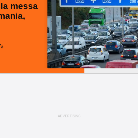
 la messa
mania,
fa