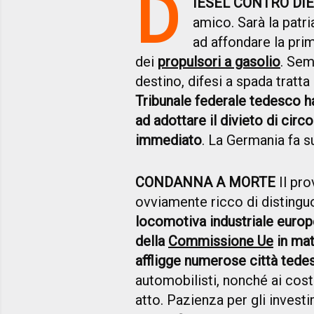
D
IESEL CONTRO DI
amico. Sarà la patri
ad affondare la pri
dei
propulsori a gasolio
. Sem
destino, difesi a spada tratt
Tribunale federale tedesco ha
ad adottare il divieto di circ
immediato
. La Germania fa su
CONDANNA A MORTE
Il pro
ovviamente ricco di distinguo
locomotiva industriale europe
della
Commissione Ue
in mat
affligge numerose città tedesc
automobilisti, nonché ai cost
atto. Pazienza per gli investi