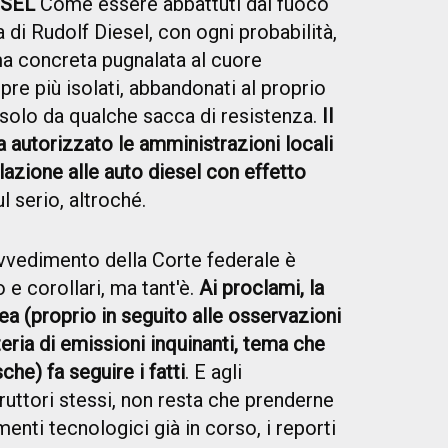
ESEL
Come essere abbattuti dal fuoco
a di Rudolf Diesel, con ogni probabilità,
ma concreta pugnalata al cuore
pre più isolati, abbandonati al proprio
a solo da qualche sacca di resistenza.
Il
 autorizzato le amministrazioni locali
olazione alle auto diesel con effetto
l serio, altroché.
vvedimento della Corte federale è
 e corollari, ma tant'è.
Ai proclami, la
a (proprio in seguito alle osservazioni
eria di emissioni inquinanti, tema che
he) fa seguire i fatti
. E agli
ruttori stessi, non resta che prenderne
menti tecnologici già in corso, i reporti