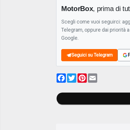
MotorBox
, prima di tutt
Scegli come vuoi seguirci: ag
Telegram, oppure dai priorità a
Google.
Seguici su Telegram
F
Facebook
Twitter
Pinterest
Email