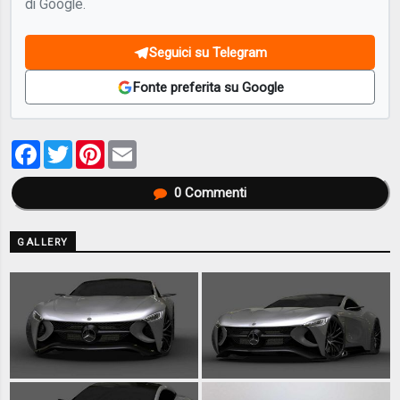
di Google.
Seguici su Telegram
Fonte preferita su Google
Facebook
Twitter
Pinterest
Email
0
Commenti
GALLERY