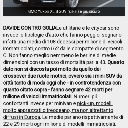
GMC Yukon XL: il SUV full-size più sicuro
DAVIDE CONTRO GOLIA
Le utilitarie e le citycar sono
invece le tipologie d’auto che fanno peggio: segnano
infatti una media di 108 decessi per milione di veicoli
immatricolati, contro i 62 dalle compatte di segmento
C. Non fanno meglio nemmeno le berline di medie
dimensioni con un tasso di mortalità pari a 43.
Questo
dato non si discosta poi molto da quello dei
crossover due ruote motrici, ovvero sia i
mini SUV da
città tanto di moda oggi
che - in controtendenza con
quanto citato sopra - fanno segnare 42 morti per
milione di veicoli immatricolati
. Numeri più
confortanti invece per minivan e
pick-up, modelli
molto apprezzati oltreoceano, ma non altrettanto
diffusi in Europa
. Le medie parlano rispettivamente di
22 e 29 morti ogni milione di modelli immatricolati.