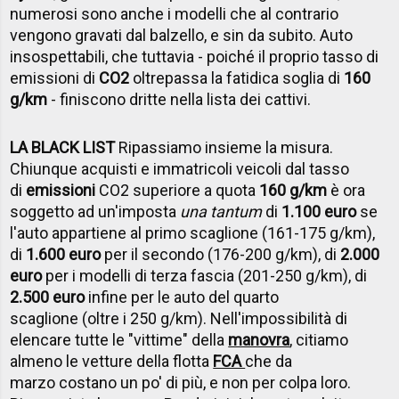
numerosi sono anche i modelli che al contrario
vengono gravati dal balzello, e sin da subito. Auto
insospettabili, che tuttavia - poiché il proprio tasso di
emissioni di
CO2
oltrepassa la fatidica soglia di
160
g/km
- finiscono dritte nella lista dei cattivi.
LA BLACK LIST
Ripassiamo insieme la misura.
Chiunque acquisti e immatricoli veicoli dal tasso
di
emissioni
CO2 superiore a quota
160 g/km
è ora
soggetto ad un'imposta
una tantum
di
1.100 euro
se
l'auto appartiene al primo scaglione (161-175 g/km),
di
1.600 euro
per il secondo (176-200 g/km), di
2.000
euro
per i modelli di terza fascia (201-250 g/km), di
2.500 euro
infine per le auto del quarto
scaglione (oltre i 250 g/km). Nell'impossibilità di
elencare tutte le "vittime" della
manovra
, citiamo
almeno le vetture della flotta
FCA
che da
marzo
costano un po' di più, e non per colpa loro.