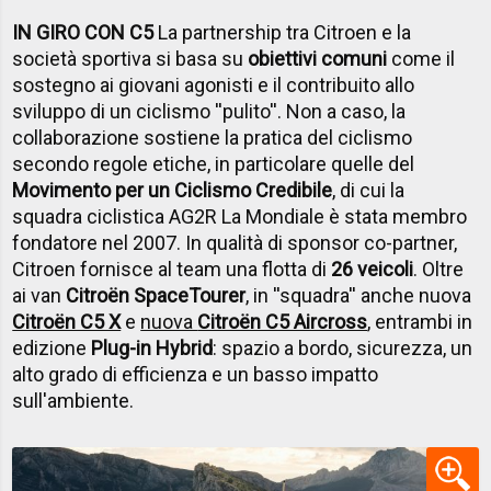
IN GIRO CON C5
La partnership tra Citroen e la
società sportiva si basa su
obiettivi comuni
come il
sostegno ai giovani agonisti e il contribuito allo
sviluppo di un ciclismo ''pulito''. Non a caso, la
collaborazione sostiene la pratica del ciclismo
secondo regole etiche, in particolare quelle del
Movimento per un Ciclismo Credibile
, di cui la
squadra ciclistica AG2R La Mondiale è stata membro
fondatore nel 2007. In qualità di sponsor co-partner,
Citroen fornisce al team una flotta di
26 veicoli
. Oltre
ai van
Citroën SpaceTourer
, in ''squadra'' anche nuova
Citroën C5 X
e
nuova
Citroën C5 Aircross
, entrambi in
edizione
Plug-in Hybrid
: spazio a bordo, sicurezza, un
alto grado di efficienza e un basso impatto
sull'ambiente.