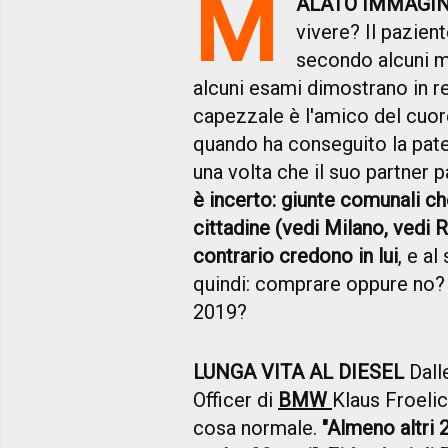
M
ALATO IMMAGI
vivere? Il pazien
secondo alcuni m
alcuni esami dimostrano in re
capezzale è l'amico del cuore
quando ha conseguito la pate
una volta che il suo partner p
è incerto: giunte comunali ch
cittadine (vedi Milano, vedi 
contrario credono in lui
, e al
quindi: comprare oppure no? 
2019?
LUNGA VITA AL DIESEL
Dall
Officer di
BMW
Klaus Froelic
cosa normale.
"Almeno altri 2