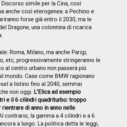
. Discorso simile per la Cina, così
 ma anche così eterogenea: a Pechino e
riranno forse già entro il 2030, ma le
del Dragone, una colonnina di ricarica
.
le: Roma, Milano, ma anche Parigi,
o, etc, progressivamente stringeranno le
so al centro urbano non passerà più
to al mondo. Case come BMW ragionano
sel a listino fino al 2040, semmai
e che non oggi.
L'Elica ad esempio
itri e il 6 cilindri quadriturbo: troppo
 rientrare di anno in anno nelle
 Al contrario, la gamma a 4 cilindri e a 6
ancora a lungo. La politica detta le leggi,