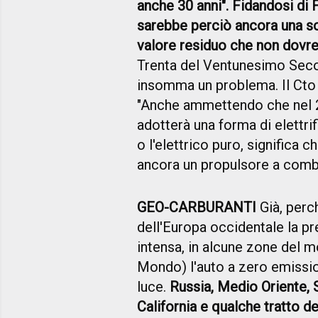
anche 30 anni". Fidandosi di
sarebbe perciò ancora una sce
valore residuo che non dovre
Trenta del Ventunesimo Seco
insomma un problema. Il Cto 
"Anche ammettendo che nel 20
adotterà una forma di elettrifi
o l'elettrico puro, significa 
ancora un propulsore a combu
GEO-CARBURANTI
Già, perc
dell'Europa occidentale la pres
intensa, in alcune zone del 
Mondo) l'auto a zero emissio
luce.
Russia, Medio Oriente, S
California e qualche tratto d