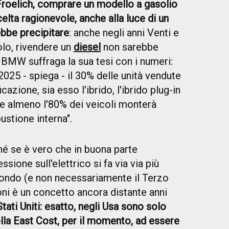
 Froelich, comprare un modello a gasolio
lta ragionevole, anche alla luce di un
bbe precipitare
: anche negli anni Venti e
lo, rivendere un
diesel
non sarebbe
BMW suffraga la sua tesi con i numeri:
25 - spiega - il 30% delle unità vendute
cazione, sia esso l'ibrido, l'ibrido plug-in
che almeno l'80% dei veicoli monterà
stione interna".
hé se è vero che in buona parte
sione sull'elettrico si fa via via più
mondo (e non necessariamente il Terzo
ni è un concetto ancora distante anni
tati Uniti: esatto, negli Usa sono solo
ella East Cost, per il momento, ad essere