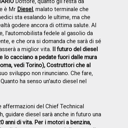
NARIO
Dottore, quanto gli resta da
te è Mr
Diesel
, malato terminale che
edici sta esalando le ultime, ma che
altà godere ancora di ottima salute. Al
, l'automobilista fedele al gasolio da
nte, e che ora si domanda che sarà di sé
asserà a miglior vita.
Il futuro del diesel
e lo cacciano a pedate fuori dalle mura
Roma, vedi Torino), Costruttori che al
 suo sviluppo non rinunciano. Che fare,
Quanto ha senso un'auto diesel nel
e affermazioni del Chief Technical
h, guidare diesel sarà anche in futuro una
0 anni di vita. Per i motori a benzina,