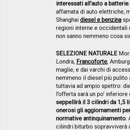
interessati all'auto a batterie
affamata di auto elettriche,
Shanghai
diesel e benzina
spa
regioni interne e occidentali 
non sanno nemmeno cosa sia
SELEZIONE NATURALE
Mora
Londra,
Francoforte
, Amburg
maglie, e dai varchi di acces
nemmeno il diesel più puli
tuttavia ad ampio spettro: die
l'offerta sarà un po' inferior
seppellirà il 3 cilindri da 1,5 l
onerosi gli aggiornamenti per
normative antinquinamento
.
cilindri biturbo sopravviverà 