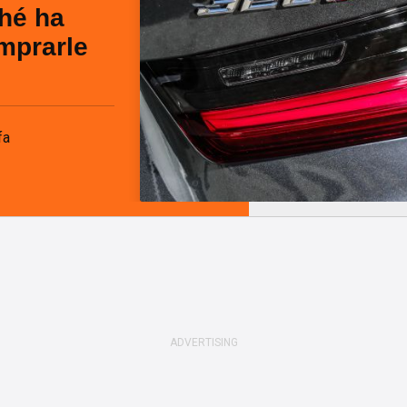
ché ha
mprarle
fa