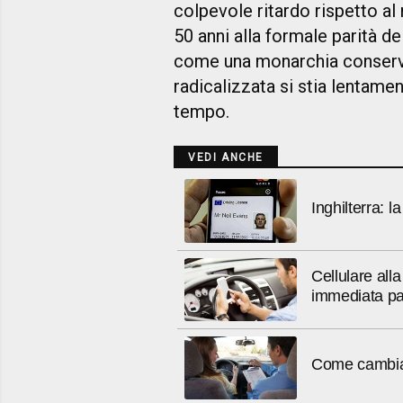
colpevole ritardo rispetto a
50 anni alla formale parità d
come una monarchia conservat
radicalizzata si stia lentamen
tempo.
VEDI ANCHE
Inghilterra: 
Cellulare all
immediata pa
Come cambia 