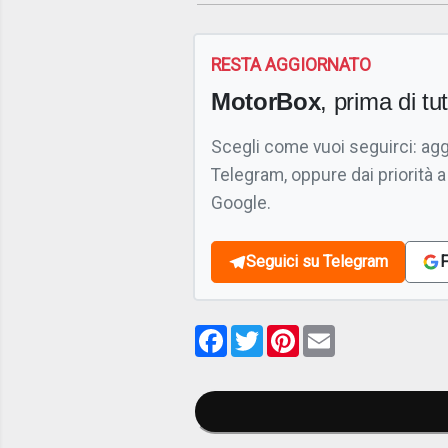
RESTA AGGIORNATO
MotorBox
, prima di tutt
Scegli come vuoi seguirci: ag
Telegram, oppure dai priorità a
Google.
Seguici su Telegram
F
Facebook
Twitter
Pinterest
Email