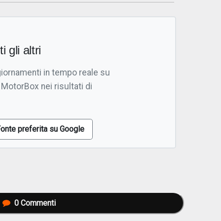
i gli altri
giornamenti in tempo reale su
 MotorBox nei risultati di
onte preferita su Google
0
Commenti