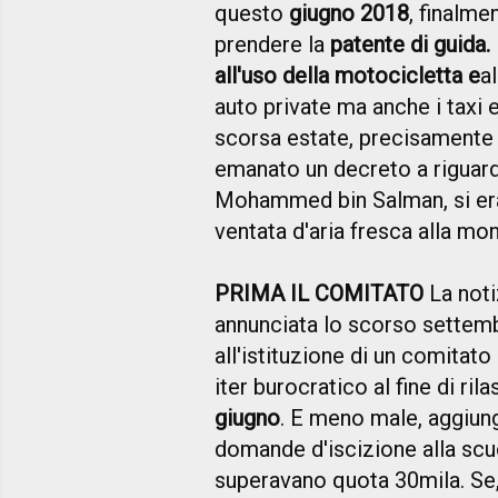
questo
giugno 2018
, finalme
prendere la
patente di guida
all'uso della motocicletta
e
a
auto private ma anche i taxi e
scorsa estate, precisamente 
emanato un decreto a riguardo 
Mohammed bin Salman, si era
ventata d'aria fresca alla mo
PRIMA IL COMITATO
La noti
annunciata lo scorso settemb
all'istituzione di un comitat
iter burocratico al fine di ri
giugno
. E meno male, aggiung
domande d'iscizione alla scuo
superavano quota
30mila.
Se,