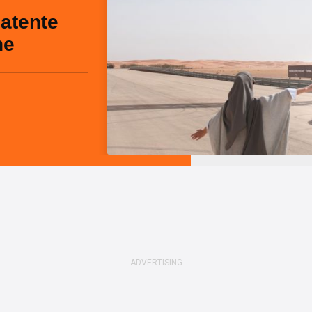
patente
ne