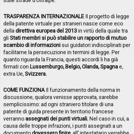
sulle strade d’Oltralpe.
TRASPARENZA INTERNAZIONALE
Il progetto di legge
della patente virtuale per stranieri nasce come eco
della
direttiva europea del 2013
in virtù della quale tra
gli
Stati membri si può stabilire un rapporto di mutuo
scambio di informazioni
sui guidatori indisciplinati per
facilitarne la persecuzione in termini di legge. Per
quanto riguarda la Francia, questi accordi li ha già
firmati con
Lussemburgo, Belgio, Olanda, Spagna
e,
extra Ue,
Svizzera.
COME FUNZIONA
Il funzionamento della norma in
discussione, qualora venisse approvata, sarebbe
semplicissimo: ad ogni straniero titolare di una
patente di guida presente in territorio francese
verranno
assegnati dei punti virtuali.
Nel caso in cui, a
causa delle troppe infrazioni, i punti assegnati a un
documento
dovessero finire,
all’ intestatario verrebbe