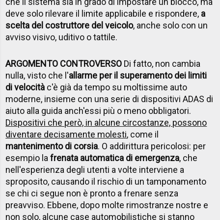
che il sistema sia in grado di impostare un blocco, ma
deve solo rilevare il limite applicabile e rispondere,
a
scelta del costruttore del veicolo
, anche solo con un
avviso visivo, uditivo o tattile.
ARGOMENTO CONTROVERSO
Di fatto, non cambia
nulla, visto che l'
allarme per il superamento dei limiti
di velocità
c'è già da tempo su moltissime auto
moderne, insieme con una serie di dispositivi ADAS di
aiuto alla guida anch'essi più o meno obbligatori.
Dispositivi che però, in alcune circostanze, possono
diventare decisamente molesti
, come il
mantenimento di corsia
. O addirittura pericolosi: per
esempio la
frenata automatica di emergenza
, che
nell'esperienza degli utenti a volte interviene a
sproposito, causando il rischio di un tamponamento
se chi ci segue non è pronto a frenare senza
preavviso. Ebbene, dopo molte rimostranze nostre e
non solo, alcune case automobilistiche si stanno