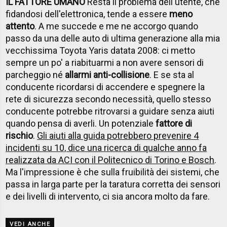
IL FATTORE UMANO
Resta il problema dell'utente, che
fidandosi dell'elettronica, tende a essere
meno
attento
. A me succede e me ne accorgo quando
passo da una delle auto di ultima generazione alla mia
vecchissima Toyota Yaris datata 2008: ci metto
sempre un po' a riabituarmi a non avere sensori di
parcheggio né
allarmi anti-collisione
. E se sta al
conducente ricordarsi di accendere e spegnere la
rete di sicurezza secondo necessità, quello stesso
conducente potrebbe ritrovarsi a guidare senza aiuti
quando pensa di averli. Un potenziale
fattore di
rischio
.
Gli aiuti alla guida potrebbero prevenire 4
incidenti su 10, dice una ricerca di qualche anno fa
realizzata da ACI con il Politecnico di Torino e Bosch
.
Ma l'impressione è che sulla fruibilità dei sistemi, che
passa in larga parte per la taratura corretta dei sensori
e dei livelli di intervento, ci sia ancora molto da fare.
VEDI ANCHE