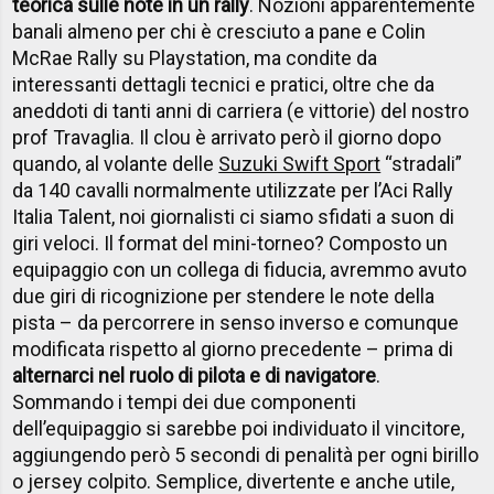
teorica sulle note in un rally
. Nozioni apparentemente
banali almeno per chi è cresciuto a pane e Colin
McRae Rally su Playstation, ma condite da
interessanti dettagli tecnici e pratici, oltre che da
aneddoti di tanti anni di carriera (e vittorie) del nostro
prof Travaglia. Il clou è arrivato però il giorno dopo
quando, al volante delle
Suzuki Swift Sport
“stradali”
da 140 cavalli normalmente utilizzate per l’Aci Rally
Italia Talent, noi giornalisti ci siamo sfidati a suon di
giri veloci. Il format del mini-torneo? Composto un
equipaggio con un collega di fiducia, avremmo avuto
due giri di ricognizione per stendere le note della
pista – da percorrere in senso inverso e comunque
modificata rispetto al giorno precedente – prima di
alternarci nel ruolo di pilota e di navigatore
.
Sommando i tempi dei due componenti
dell’equipaggio si sarebbe poi individuato il vincitore,
aggiungendo però 5 secondi di penalità per ogni birillo
o jersey colpito. Semplice, divertente e anche utile,