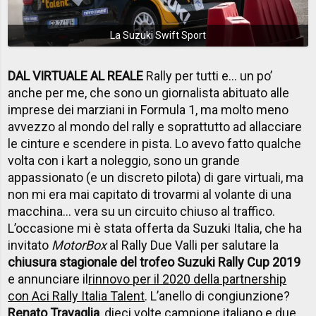
La Suzuki Swift Sport
DAL VIRTUALE AL REALE
Rally per tutti e… un po’
anche per me, che sono un giornalista abituato alle
imprese dei marziani in Formula 1, ma molto meno
avvezzo al mondo del rally e soprattutto ad allacciare
le cinture e scendere in pista. Lo avevo fatto qualche
volta con i kart a noleggio, sono un grande
appassionato (e un discreto pilota) di gare virtuali, ma
non mi era mai capitato di trovarmi al volante di una
macchina… vera su un circuito chiuso al traffico.
L’occasione mi è stata offerta da Suzuki Italia, che ha
invitato
MotorBox
al Rally Due Valli per salutare la
chiusura stagionale del trofeo Suzuki Rally Cup 2019
e annunciare il
rinnovo per il 2020 della partnership
con Aci Rally Italia Talent
. L’anello di congiunzione?
Renato Travaglia
, dieci volte campione italiano e due