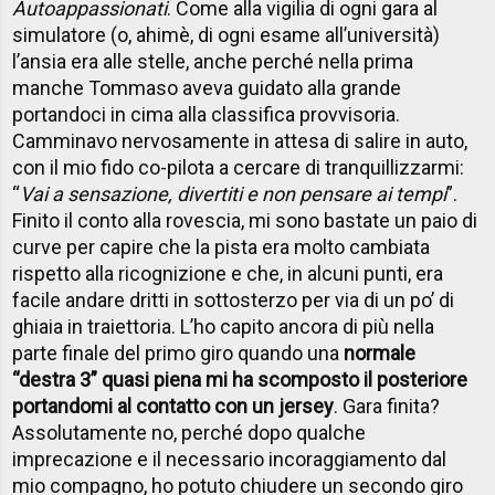
Autoappassionati
. Come alla vigilia di ogni gara al
simulatore (o, ahimè, di ogni esame all’università)
l’ansia era alle stelle, anche perché nella prima
manche Tommaso aveva guidato alla grande
portandoci in cima alla classifica provvisoria.
Camminavo nervosamente in attesa di salire in auto,
con il mio fido co-pilota a cercare di tranquillizzarmi:
“
Vai a sensazione, divertiti e non pensare ai tempi
”.
Finito il conto alla rovescia, mi sono bastate un paio di
curve per capire che la pista era molto cambiata
rispetto alla ricognizione e che, in alcuni punti, era
facile andare dritti in sottosterzo per via di un po’ di
ghiaia in traiettoria. L’ho capito ancora di più nella
parte finale del primo giro quando una
normale
“destra 3” quasi piena mi ha scomposto il posteriore
portandomi al contatto con un jersey
. Gara finita?
Assolutamente no, perché dopo qualche
imprecazione e il necessario incoraggiamento dal
mio compagno, ho potuto chiudere un secondo giro