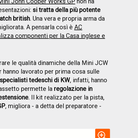
Mini John Cooper Works GP
non ha
esentazioni:
si tratta della più potente
atch british
. Una vera e propria arma da
igliorata. A pensarla così è
AC
alizza componenti per la Casa inglese e
rare le qualità dinamiche della Mini JCW
r hanno lavorato per prima cosa sulle
specialisti tedeschi di KW
, infatti, hanno
l'assetto permette la
regolazione in
estensione
. Il kit realizzato per la pista,
GP
, migliora - a detta del preparatore -