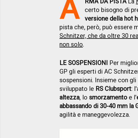
A
RMA DA PISTA
La
certo bisogno di pr
versione della hot h
pista che, però, può essere m
Schnitzer, che da oltre 30 re
non solo
.
LE SOSPENSIONI
Per miglio
GP gli esperti di AC Schnitze
sospensioni. Insieme con gli
sviluppato le
RS Clubsport
: 
altezza
, lo
smorzamento
e l'
abbassando di 30-40 mm la 
agilità e maneggevolezza.