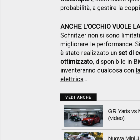
probabilità, a gestire la copp
ANCHE L'OCCHIO VUOLE LA
Schnitzer non si sono limitat
migliorare le performance. S
è stato realizzato un
set di 
ottimizzato
,
disponibile in B
inventeranno qualcosa con
l
elettrica
...
VEDI ANCHE
GR Yaris vs M
(video)
Nuova Mini J