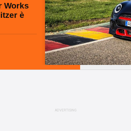
r Works
tzer è