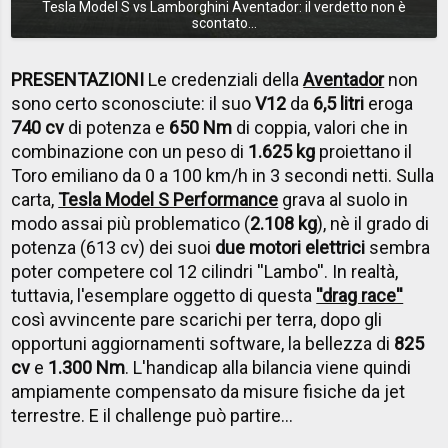
Tesla Model S vs Lamborghini Aventador: il verdetto non è
scontato...
PRESENTAZIONI
Le credenziali della
Aventador
non
sono certo sconosciute: il suo
V12
da
6,5 litri
eroga
740 cv
di potenza e
650 Nm
di coppia, valori che in
combinazione con un peso di
1.625 kg
proiettano il
Toro emiliano da 0 a 100 km/h in 3 secondi netti. Sulla
carta,
Tesla Model S Performance
grava al suolo in
modo assai più problematico (
2.108 kg
), nè il grado di
potenza (613 cv) dei suoi
due motori elettrici
sembra
poter competere col 12 cilindri ''Lambo''. In realtà,
tuttavia, l'esemplare oggetto di questa
''drag race''
così avvincente pare scarichi per terra, dopo gli
opportuni aggiornamenti software, la bellezza di
825
cv
e
1.300 Nm
. L'handicap alla bilancia viene quindi
ampiamente compensato da misure fisiche da jet
terrestre. E il challenge può partire...