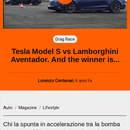
P
l
a
Drag Race
y
Tesla Model S vs Lamborghini
V
Aventador. And the winner is...
i
d
Lorenzo Centenari
,
6 anni fa
e
o
Auto
Magazine
Lifestyle
Chi la spunta in accelerazione tra la bomba