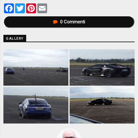
Facebook
Twitter
Pinterest
Email
0
Commenti
GALLERY