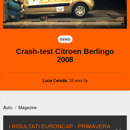
news
Crash-test Citroen Berlingo
2008
Luca Cereda
,
18 anni fa
Auto
Magazine
I RISULTATI EURONCAP - PRIMAVERA