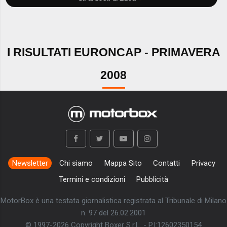
I RISULTATI EURONCAP - PRIMAVERA
2008
Newsletter
Chi siamo
Mappa Sito
Contatti
Privacy
Termini e condizioni
Pubblicità
MotorBox è una testata giornalistica registrata al Tribunale di Milano
n. 97 del 26.02.2001
© 1997-2026 Copyright Boxer S.r.L. - P.I:12602350154