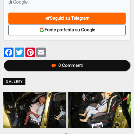
di Google.
Seguici su Telegram
Fonte preferita su Google
Facebook
Twitter
Pinterest
Email
0
Commenti
GALLERY