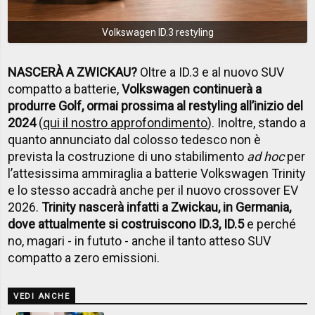
Volkswagen ID.3 restyling
NASCERÀ A ZWICKAU?
Oltre a ID.3 e al nuovo SUV
compatto a batterie,
Volkswagen continuerà a
produrre Golf, ormai prossima al restyling all’inizio del
2024
(
qui il nostro approfondimento
). Inoltre, stando a
quanto annunciato dal colosso tedesco non è
prevista la costruzione di uno stabilimento
ad hoc
per
l’attesissima ammiraglia a batterie Volkswagen Trinity
e lo stesso accadrà anche per il nuovo crossover EV
2026.
Trinity nascerà infatti a Zwickau, in Germania,
dove attualmente si costruiscono ID.3, ID.5
e perché
no, magari - in fututo - anche il tanto atteso SUV
compatto a zero emissioni.
VEDI ANCHE