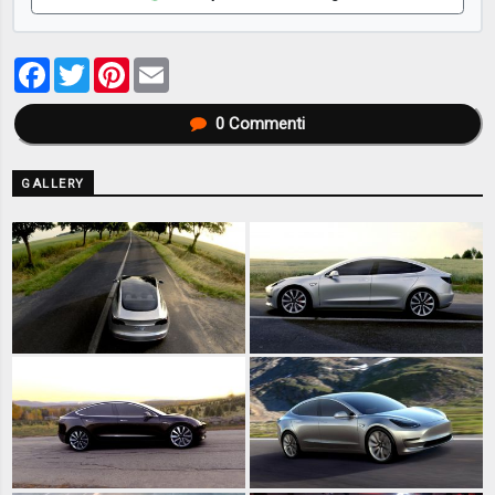
Facebook
Twitter
Pinterest
Email
0
Commenti
GALLERY