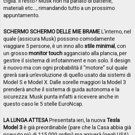
ciglia. Il resto? Musk non ha parlato di batterie,
materiali etc…, rimandando tutto a un prossimo
appuntamento.
SCHERMO SCHERMO DELLE MIE BRAME
L’interno, nel
quale (assicura Musk) possono comodamente
viaggiare 5 persone, è un inno allo
stile minimal
, con
un grosso
monitor touch
agganciato alla plancia, per
gestire il sistema di infotainment e non solo. Il design
è nuovo ma con ogni probabilità il “motore” sul quale
girerà sarà un’evoluzione di quello usato dai sistemi di
Model S e Model X. Dalle sorelle maggiori la Model 3
prenderà anche il sistema di guida autonoma e la
sicurezza: Musk punta infatti a ricevere anche in
questo caso le 5 stelle EuroNcap.
LA LUNGA ATTESA
Presentata ieri, la nuova
Tesla
Model 3
è già preordinabile (pare che la Casa abbia già
ricevuto più di 115.000 ordini) ma arriverà (negli USA)