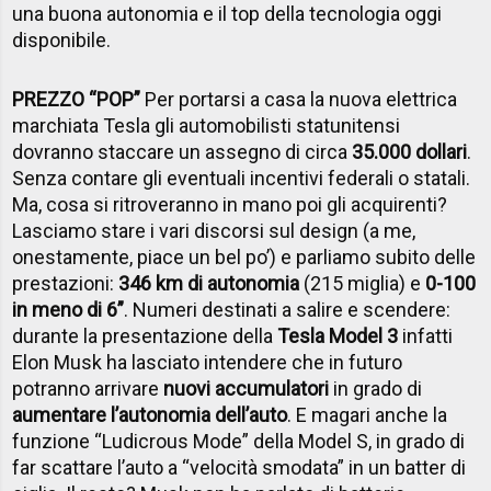
una buona autonomia e il top della tecnologia oggi
disponibile.
PREZZO “POP”
Per portarsi a casa la nuova elettrica
marchiata Tesla gli automobilisti statunitensi
dovranno staccare un assegno di circa
35.000 dollari
.
Senza contare gli eventuali incentivi federali o statali.
Ma, cosa si ritroveranno in mano poi gli acquirenti?
Lasciamo stare i vari discorsi sul design (a me,
onestamente, piace un bel po’) e parliamo subito delle
prestazioni:
346 km di autonomia
(215 miglia) e
0-100
in meno di 6”
. Numeri destinati a salire e scendere:
durante la presentazione della
Tesla Model 3
infatti
Elon Musk ha lasciato intendere che in futuro
potranno arrivare
nuovi accumulatori
in grado di
aumentare l’autonomia dell’auto
. E magari anche la
funzione “Ludicrous Mode” della Model S, in grado di
far scattare l’auto a “velocità smodata” in un batter di