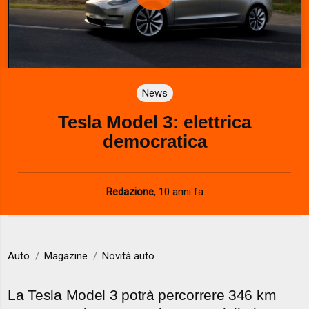
P
l
a
News
y
Tesla Model 3: elettrica
V
democratica
i
d
Redazione
,
10 anni fa
e
o
Auto
Magazine
Novità auto
La Tesla Model 3 potrà percorrere 346 km