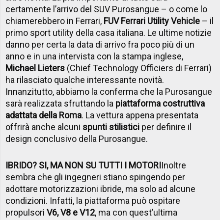
certamente l’arrivo del
SUV Purosangue
– o come lo
chiamerebbero in Ferrari,
FUV Ferrari Utility Vehicle
– il
primo sport utility della casa italiana. Le ultime notizie
danno per certa la data di arrivo fra poco più di un
anno e in una intervista con la stampa inglese,
Michael Lieters
(Chief Technology Officiers di Ferrari)
ha rilasciato qualche interessante novità.
Innanzitutto, abbiamo la conferma che la Purosangue
sarà realizzata sfruttando la
piattaforma costruttiva
adattata della Roma
. La vettura appena presentata
offrirà anche alcuni
spunti stilistici
per definire il
design conclusivo della Purosangue.
IBRIDO? SI, MA NON SU TUTTI I MOTORI
Inoltre
sembra che gli ingegneri stiano spingendo per
adottare motorizzazioni ibride, ma solo ad alcune
condizioni. Infatti, la piattaforma può ospitare
propulsori
V6, V8 e V12
, ma con quest’ultima