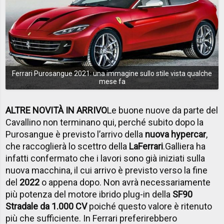
Ferrari Purosangue 2021: una immagine sullo stile vista qualche
mese fa
ALTRE NOVITÀ IN ARRIVO
Le buone nuove da parte del
Cavallino non terminano qui, perché subito dopo la
Purosangue è previsto l’arrivo della
nuova hypercar
,
che raccoglierà lo scettro della
LaFerrari
.
Galliera ha
infatti confermato che i lavori sono già iniziati sulla
nuova macchina, il cui arrivo è previsto verso la fine
del
2022
o appena dopo. Non avrà necessariamente
più potenza
del motore ibrido
plug-in della
SF90
Stradale da 1.000 CV
poiché questo valore è ritenuto
più che sufficiente. In Ferrari preferirebbero