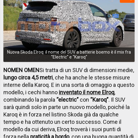
Nuova Skoda Elroq: il nome del SUV a batterie boemo è il mix fra
''Electric'' e ''Karoq''
NOMEN OMEN
Si tratta di un SUV di dimensioni medie,
lungo circa 4,5 metri
, che ha anche le stesse misure
interne della Karoq. E in una sorta di omaggio a questo
modello, i cechi hanno
inventato il nome Elroq
,
combinando la parola
“electric”
con
“Karoq”
. Il SUV
sarà quindi solo in parte un nuovo modello, poiché la
Karoq è in forza nel listino Skoda già da qualche
tempo e ha ottenuto un certo successo. Come il
modello da cui deriva, Elroq troverà i suoi punti di
forza nella
praticità a bordo
, con una buona quantità di