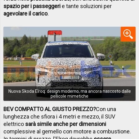
spazio per i passeggeri
e tante soluzioni per
agevolare il carico
.
Nuova Skoda Elroq: design moderno, ma ancora nascosto dalle
pellicole mimetiche
BEV COMPATTO AL GIUSTO PREZZO?
Con una
lunghezza che sfiora i 4 metri e mezzo, il SUV
elettrico
sarà simile anche per dimensioni
complessive al gemello con motore a combustione.
In termini di prezzo, l'Elroq dovrebbe
essere