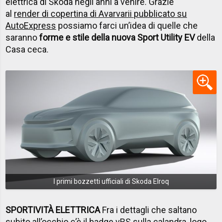
elettrica di Skoda negli anni a venire. Grazie
al
render di copertina di Avarvarii pubblicato su
AutoExpress
possiamo farci un’idea di quelle che
saranno
forme e stile della nuova Sport Utility EV
della
Casa ceca.
I primi bozzetti ufficiali di Skoda Elroq
SPORTIVITÀ ELETTRICA
Fra i dettagli che saltano
subito all’occhio c’è il badge vRS sulla calandra, logo