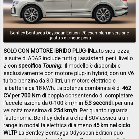
Bentley Bentayga Odyssean Edition: 70 esemplari in versione
quattro o cinque posti
SOLO CON MOTORE IBRIDO PLUG-IN
Lato sicurezza,
la suite di ADAS include tutti gli assistenti per il livello
2 con
specifica
Touring
. Il modello è disponibile
esclusivamente con motore plug-in hybrid, con un V6
turbo-benzina da 3,0 litri, un motore elettrico e
la batteria da 18 kWh. La potenza combinata è di
462
CV
per
700 Nm
di coppia consentendo di completare
l'accelerazione da 0-100 km/h in
5,3 secondi
, per una
velocità massima di
254 km/h
. Per quanto riguarda
l’autonomia, Bentley dichiara che il SUV assicura un
range in modalità elettrica di almeno
45 km nel ciclo
WLTP
.
La Bentley Bentayga Odyssean Edition può