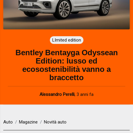
LImited edition
Bentley Bentayga Odyssean
Edition: lusso ed
ecosostenibilità vanno a
braccetto
Alessandro Perelli
,
3 anni fa
Auto
Magazine
Novità auto