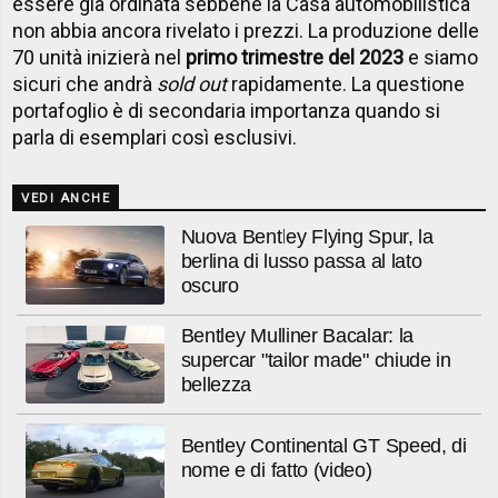
essere già ordinata sebbene la Casa automobilistica
non abbia ancora rivelato i prezzi. La produzione delle
70 unità inizierà nel
primo trimestre del 2023
e siamo
sicuri che andrà
sold out
rapidamente. La questione
portafoglio è di secondaria importanza quando si
parla di esemplari così esclusivi.
VEDI ANCHE
Nuova Bentley Flying Spur, la
berlina di lusso passa al lato
oscuro
Bentley Mulliner Bacalar: la
supercar "tailor made" chiude in
bellezza
Bentley Continental GT Speed, di
nome e di fatto (video)