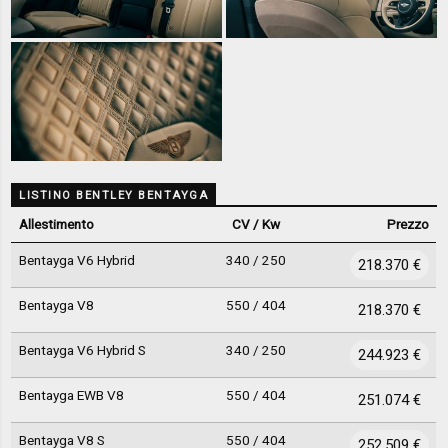
LISTINO BENTLEY BENTAYGA
Allestimento
CV / Kw
Prezzo
Bentayga V6 Hybrid
340 / 250
218.370 €
Bentayga V8
550 / 404
218.370 €
Bentayga V6 Hybrid S
340 / 250
244.923 €
Bentayga EWB V8
550 / 404
251.074 €
Bentayga V8 S
550 / 404
252.509 €