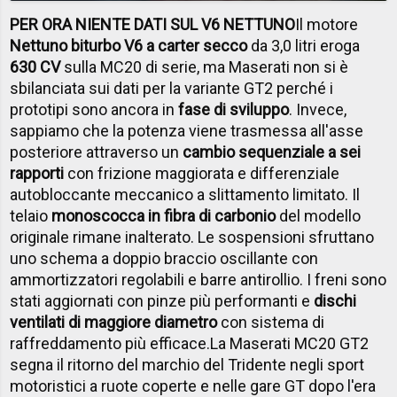
PER ORA NIENTE DATI SUL V6 NETTUNO
Il motore
Nettuno biturbo V6 a carter secco
da 3,0 litri eroga
630 CV
sulla MC20 di serie, ma Maserati non si è
sbilanciata sui dati per la variante GT2 perché i
prototipi sono ancora in
fase di sviluppo
. Invece,
sappiamo che la potenza viene trasmessa all'asse
posteriore attraverso un
cambio sequenziale a sei
rapporti
con frizione maggiorata e differenziale
autobloccante meccanico a slittamento limitato. Il
telaio
monoscocca in fibra di carbonio
del modello
originale rimane inalterato. Le sospensioni sfruttano
uno schema a doppio braccio oscillante con
ammortizzatori regolabili e barre antirollio. I freni sono
stati aggiornati con pinze più performanti e
dischi
ventilati di maggiore diametro
con sistema di
raffreddamento più efficace.
La Maserati MC20 GT2
segna il ritorno del marchio del Tridente negli sport
motoristici a ruote coperte e nelle gare GT dopo l'era