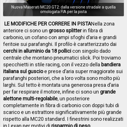
Nuova Maserati MC20 GT2: dalla versione stradale a quella
omologata FIA per la pista
LE MODIFICHE PER CORRERE IN PISTA
Nella zona
anteriore ci sono un
grosso splitter
in fibra di
carbonio, un cofano con ampi sfoghi d’aria e grandi
feritoie sui parafanghi. Il profilo è caratterizzato dai
cerchi in alluminio da 18 pollici
con singolo dado
centrale che montano pneumatici slick. Poi troviamo
specchietti in stile racing, con il vezzo della
bandiera
italiana sul guscio
e prese d’aria super maggiorate sui
parafanghi posteriori, che a loro volta sono molto più
larghi. Sul tetto è montata una generosa presa d’aria
per far respirare il motore, infine ci sono un
grande
alettone multi-regolabile
, un posteriore
completamente in fibra di carbonio con doppi tubi di
scarico e un estrattore significativamente più grande
rispetto alla MC20 standard. I finestrini sono realizzati
in Lexan per motivi di
risparmio di peso
.