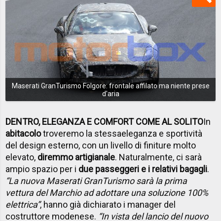
Maserati GranTurismo Folgore: frontale affilato ma niente prese
d'aria
DENTRO, ELEGANZA E COMFORT COME AL SOLITO
In
abitacolo
troveremo la stessa
eleganza e sportività
del design esterno, con un livello di finiture molto
elevato,
diremmo artigianale
. Naturalmente, ci sarà
ampio spazio per i
due passeggeri e i relativi bagagli
.
“La nuova Maserati GranTurismo sarà la prima
vettura del Marchio ad adottare una soluzione 100%
elettrica”
, hanno già dichiarato i manager del
costruttore modenese.
“In vista del lancio del nuovo