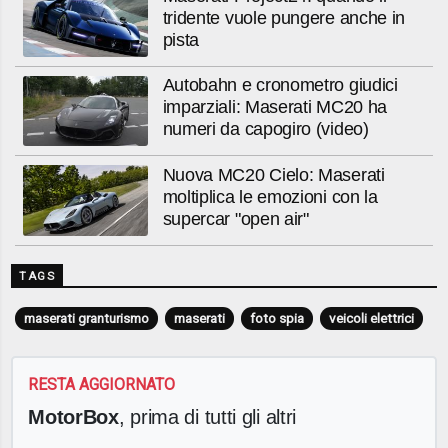
tridente vuole pungere anche in
pista
Autobahn e cronometro giudici
imparziali: Maserati MC20 ha
numeri da capogiro (video)
Nuova MC20 Cielo: Maserati
moltiplica le emozioni con la
supercar "open air"
TAGS
maserati granturismo
maserati
foto spia
veicoli elettrici
RESTA AGGIORNATO
MotorBox
, prima di tutti gli altri