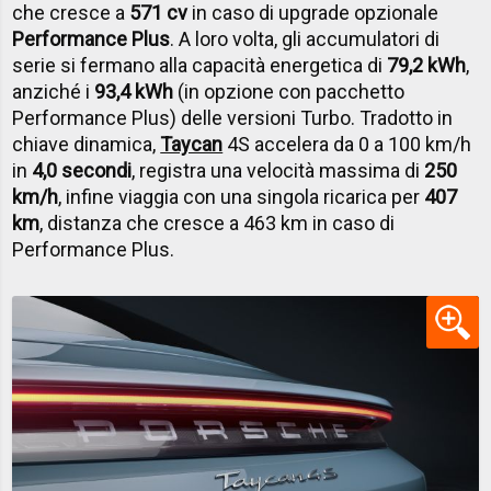
che cresce a
571 cv
in caso di upgrade opzionale
Performance Plus
. A loro volta, gli accumulatori di
serie si fermano alla capacità energetica di
79,2 kWh
,
anziché i
93,4 kWh
(in opzione con pacchetto
Performance Plus) delle versioni Turbo. Tradotto in
chiave dinamica,
Taycan
4S accelera da 0 a 100 km/h
in
4,0 secondi
, registra una velocità massima di
250
km/h
, infine viaggia con una singola ricarica per
407
km
, distanza che cresce a 463 km in caso di
Performance Plus.