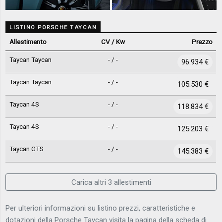
LISTINO PORSCHE TAYCAN
Allestimento
CV / Kw
Prezzo
Taycan Taycan
- / -
96.934 €
Taycan Taycan
- / -
105.530 €
Taycan 4S
- / -
118.834 €
Taycan 4S
- / -
125.203 €
Taycan GTS
- / -
145.383 €
Carica altri 3 allestimenti
Per ulteriori informazioni su listino prezzi, caratteristiche e
dotazioni della Porsche Taycan visita la pagina della scheda di