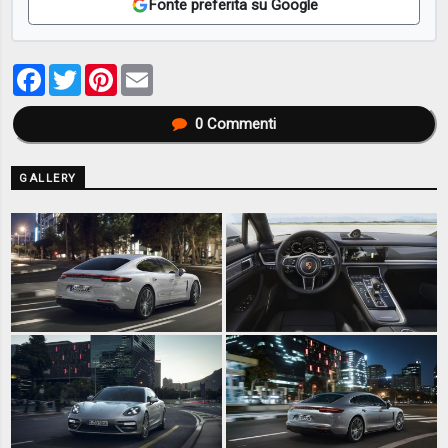
Fonte preferita su Google
Facebook
Twitter
Pinterest
Email
0
Commenti
GALLERY