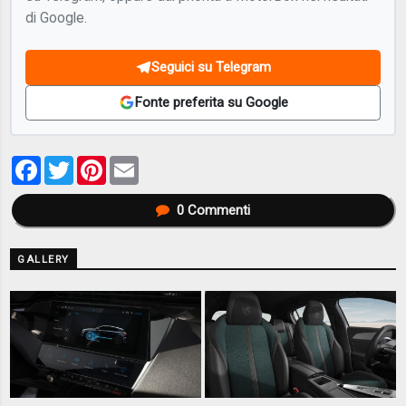
di Google.
Seguici su Telegram
Fonte preferita su Google
Facebook
Twitter
Pinterest
Email
0
Commenti
GALLERY