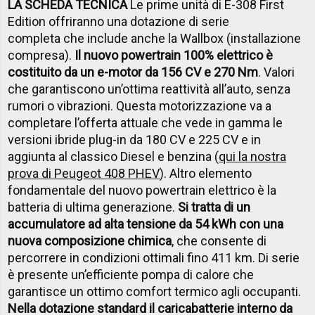
LA SCHEDA TECNICA
Le prime unità di E-308 First
Edition offriranno una dotazione di serie
completa che include anche la Wallbox (installazione
compresa).
Il nuovo powertrain 100% elettrico è
costituito da un e-motor da 156 CV e 270 Nm
. Valori
che garantiscono un’ottima reattività all’auto, senza
rumori o vibrazioni. Questa motorizzazione va a
completare l’offerta attuale che vede in gamma le
versioni ibride plug-in da 180 CV e 225 CV e in
aggiunta al classico Diesel e benzina (
qui la nostra
prova di Peugeot 408 PHEV
). Altro elemento
fondamentale del nuovo powertrain elettrico è la
batteria di ultima generazione.
Si tratta di un
accumulatore ad alta tensione da 54 kWh con una
nuova composizione chimica
, che consente di
percorrere in condizioni ottimali fino 411 km. Di serie
è presente un’efficiente pompa di calore che
garantisce un ottimo comfort termico agli occupanti.
Nella dotazione standard il caricabatterie interno da