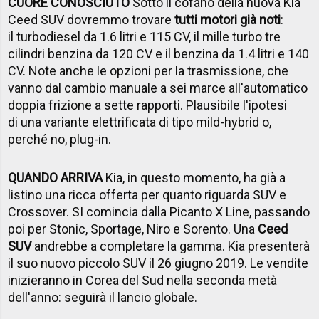
CUORE CONOSCIUTO
Sotto il cofano della nuova Kia
Ceed SUV dovremmo trovare
tutti motori già noti
:
il turbodiesel da 1.6 litri e 115 CV, il mille turbo tre
cilindri benzina da 120 CV e il benzina da 1.4 litri e 140
CV. Note anche le opzioni per la trasmissione, che
vanno dal cambio manuale a sei marce all'automatico
doppia frizione a sette rapporti. Plausibile l'ipotesi
di una variante elettrificata di tipo mild-hybrid o,
perché no, plug-in.
QUANDO ARRIVA
Kia, in questo momento, ha già a
listino una ricca offerta per quanto riguarda SUV e
Crossover. SI comincia dalla Picanto X Line, passando
poi per Stonic, Sportage, Niro e Sorento. Una
Ceed
SUV
andrebbe a completare la gamma. Kia presenterà
il suo nuovo piccolo SUV il 26 giugno 2019. Le vendite
inizieranno in Corea del Sud nella seconda metà
dell'anno: seguirà il lancio globale.