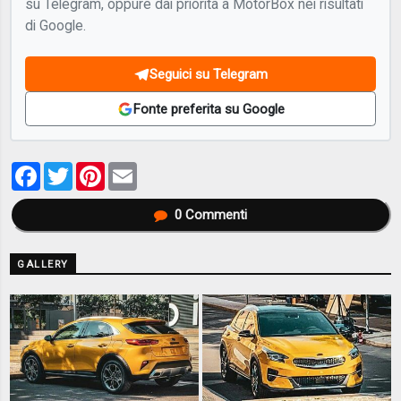
su Telegram, oppure dai priorità a MotorBox nei risultati
di Google.
Seguici su Telegram
Fonte preferita su Google
Facebook
Twitter
Pinterest
Email
0
Commenti
GALLERY