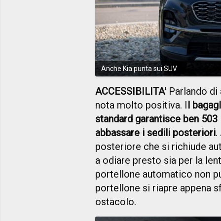
Anche Kia punta sui SUV
ACCESSIBILITA'
Parlando di 
nota molto positiva. I
l bagag
standard garantisce ben 503 li
abbassare i sedili posteriori
.
posteriore che si richiude 
a odiare presto sia per la len
portellone automatico non pu
portellone si riapre appena sf
ostacolo.