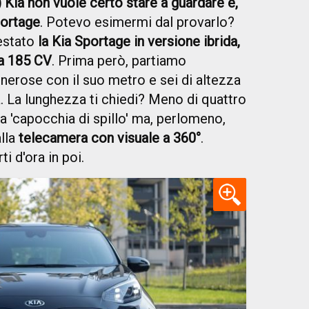
) Kia non vuole certo stare a guardare e,
ortage
. Potevo esimermi dal provarlo?
testato
la Kia Sportage in versione ibrida,
a 185 CV
. Prima però, partiamo
nerose con il suo metro e sei di altezza
a. La lunghezza ti chiedi? Meno di quattro
a 'capocchia di spillo' ma, perlomeno,
alla
telecamera con visuale a 360°
.
ti d'ora in poi.