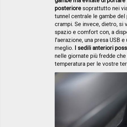
gambe ma evitate di portare 
posteriore
soprattutto nei vi
tunnel centrale le gambe del
crampi. Se invece, dietro, si 
spazio e comfort con, a disp
l'aerazione, una presa USB e 
meglio.
I sedili anteriori po
nelle giornate più fredde che 
temperatura per le vostre terg