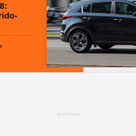
8:
rido-
a