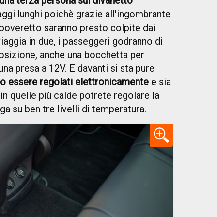
una terza persona sul divanetto
aggi lunghi poichè grazie all'ingombrante
 poveretto saranno presto colpite dai
viaggia in due, i passeggeri godranno di
osizione, anche una bocchetta per
una presa a 12V. E davanti si sta pure
sso essere regolati elettronicamente
e sia
in quelle più calde potrete regolare la
a su ben tre livelli di temperatura.