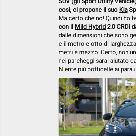
SUV (gli Sport Utility Vehicle
così, ci propone il suo
Kia
Sp
Ma certo che no! Quindi ho 
con il
Mild Hybrid
2.0 CRDi d
dalle dimensioni che sono ge
e il metro e otto di larghezz
metri e mezzo. Certo, non un
nei parcheggi sarai aiutato d
Niente più botticelle ai paraur