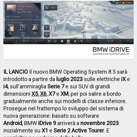
IL LANCIO
Il nuovo BMW Operating System 8.5 sarà
introdotto a partire da
luglio 2023
sulle elettriche
iX
e
i4
, sull'ammiraglia
Serie 7
e sui SUV di grandi
dimensioni
X5
,
X6
,
X7
e
XM
, per poi salire a bordo
gradualmente anche sui modelli di classe inferiore.
Prosegue nel frattempo lo sviluppo del sistema di
nuova generazione: basato su software
Android
, BMW
iDrive 9
arriverà a
novembre 2023
inizialmente su
X1
e
Serie 2 Active Tourer
. E