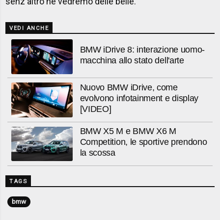
senz'altro ne vedremo delle belle.
VEDI ANCHE
BMW iDrive 8: interazione uomo-
macchina allo stato dell'arte
Nuovo BMW iDrive, come
evolvono infotainment e display
[VIDEO]
BMW X5 M e BMW X6 M
Competition, le sportive prendono
la scossa
TAGS
bmw