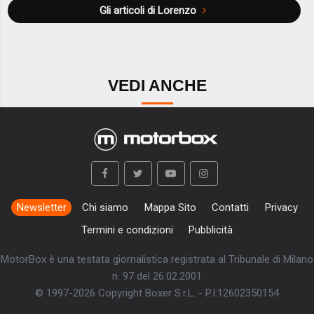
Gli articoli di Lorenzo
VEDI ANCHE
Newsletter
Chi siamo
Mappa Sito
Contatti
Privacy
Termini e condizioni
Pubblicità
MotorBox è una testata giornalistica registrata al Tribunale di Milano
n. 97 del 26.02.2001
© 1997-2026 Copyright Boxer S.r.L. - P.I:12602350154