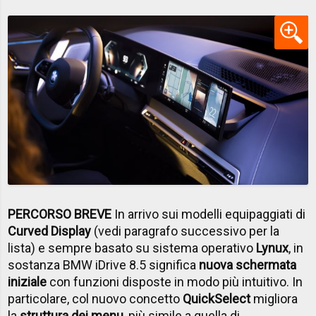
PERCORSO BREVE
In arrivo sui modelli equipaggiati di
Curved Display
(vedi paragrafo successivo per la
lista) e sempre basato su sistema operativo
Lynux
, in
sostanza BMW iDrive 8.5 significa
nuova schermata
iniziale
con funzioni disposte in modo più intuitivo. In
particolare, col nuovo concetto
QuickSelect
migliora
la
struttura dei menu
, più simile a quella di