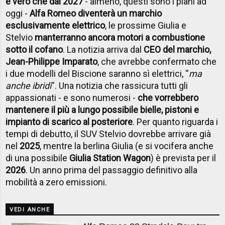
è vero che dal 2027
- almeno, questi sono i piani ad
oggi -
Alfa Romeo diventerà un marchio
esclusivamente elettrico
, le prossime Giulia e
Stelvio
manterranno ancora motori a combustione
sotto il cofano
. La notizia arriva dal
CEO del marchio,
Jean-Philippe Imparato
, che avrebbe confermato che
i due modelli del Biscione saranno sì elettrici, ''
ma
anche ibridi
''. Una notizia che rassicura tutti gli
appassionati - e sono numerosi -
che vorrebbero
mantenere il più a lungo possibile bielle, pistoni e
impianto di scarico al posteriore
. Per quanto riguarda i
tempi di debutto, il SUV Stelvio dovrebbe arrivare già
nel
2025
, mentre la berlina Giulia (e si vocifera anche
di una possibile
Giulia Station Wagon
) è prevista per il
2026
. Un anno prima del passaggio definitivo alla
mobilità a zero emissioni.
VEDI ANCHE