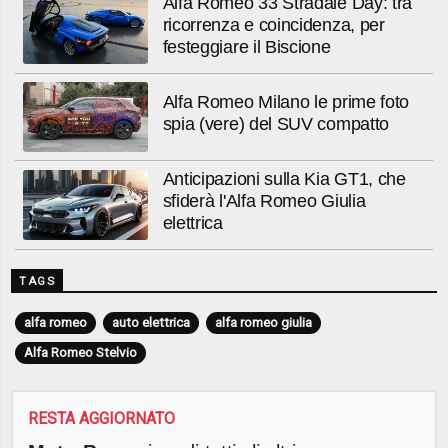
Alfa Romeo 33 Stradale Day: tra
ricorrenza e coincidenza, per
festeggiare il Biscione
Alfa Romeo Milano le prime foto
spia (vere) del SUV compatto
Anticipazioni sulla Kia GT1, che
sfiderà l'Alfa Romeo Giulia
elettrica
TAGS
alfa romeo
auto elettrica
alfa romeo giulia
Alfa Romeo Stelvio
RESTA AGGIORNATO