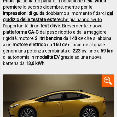
Prius
, già abbiamo parlato in occasione della
world
premiere
lo scorso dicembre, mentre per le
impressioni di guida
dobbiamo al momento fidarci
del
giudizio delle testate estere
che già hanno avuto
l'opportunità di un
test drive
. Brevemente: nuova
piattaforma GA-C
dal peso ridotto e dalla maggiore
rigidità, motore
2 litri benzina
da
148 cv
che si abbina
a un
motore elettrico
da
160 cv
e insieme al quale
genera una potenza combinata di
223 cv
, fino a
69 km
di autonomia in
modalità EV
grazie ad una nuova
batteria da
13,6 kWh
.