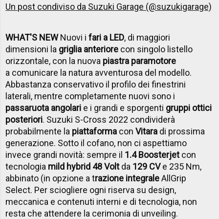
Un post condiviso da Suzuki Garage (@suzukigarage)
WHAT'S NEW
Nuovi i
fari a LED
, di maggiori
dimensioni la
griglia anteriore
con singolo listello
orizzontale, con la nuova
piastra paramotore
a comunicare la natura avventurosa del modello.
Abbastanza conservativo il profilo dei finestrini
laterali, mentre completamente nuovi sono i
passaruota angolari
e i grandi e sporgenti
gruppi ottici
posteriori
. Suzuki S-Cross 2022 condividerà
probabilmente la
piattaforma
con
Vitara
di prossima
generazione. Sotto il cofano, non ci aspettiamo
invece grandi novità: sempre il
1.4 Boosterjet
con
tecnologia
mild hybrid 48 Volt
da
129 CV
e 235 Nm,
abbinato (in opzione a t
razione integrale
AllGrip
Select. Per sciogliere ogni riserva su design,
meccanica e contenuti interni e di tecnologia, non
resta che attendere la cerimonia di unveiling.