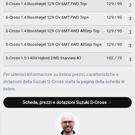
S-Cross 1.4 Boosterjet 129 CV 6MT FWD Top
129 / 95
28
S-Cross 1.4 Boosterjet 129 CV 6MT FWD Top+
129 / 95
30
S-Cross 1.4 Boosterjet 129 CV 6MT 4WD AllGrip Top
129 / 95
31
S-Cross 1.4 Boosterjet 129 CV 6MT 4WD AllGrip Top+
129 / 95
33
S-Cross 1.5 140V Hybrid 2WD Starview AT
102 / 75
33
Per ulteriori informazioni su listino prezzi, caratteristiche e
dotazioni della Suzuki S-Cross visita la pagina della scheda di
listino.
Scheda, prezzi e dotazioni
Suzuki S-Cross