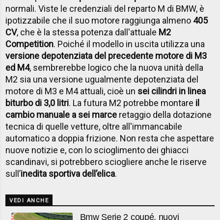
normali. Viste le credenziali del reparto M di BMW, è
ipotizzabile che il suo motore raggiunga almeno
405
CV
, che è la stessa potenza dall'attuale
M2
Competition
. Poiché il modello in uscita utilizza una
versione depotenziata del precedente motore di M3
ed M4
, sembrerebbe logico che la nuova unità della
M2 sia una versione ugualmente depotenziata del
motore di M3 e M4 attuali, cioè un
sei cilindri in linea
biturbo di 3,0 litri
. La futura M2 potrebbe montare
il
cambio manuale a sei marce
retaggio della dotazione
tecnica di quelle vetture, oltre all'immancabile
automatico a doppia frizione. Non resta che aspettare
nuove notizie e, con lo scioglimento dei ghiacci
scandinavi, si potrebbero sciogliere anche le riserve
sull’
inedita sportiva dell’elica
.
VEDI ANCHE
Bmw Serie 2 coupé, nuovi