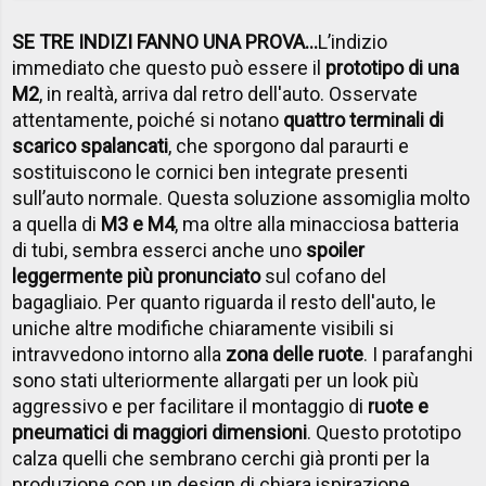
SE TRE INDIZI FANNO UNA PROVA…
L’indizio
immediato che questo può essere il
prototipo di una
M2
, in realtà, arriva dal retro dell'auto. Osservate
attentamente, poiché si notano
quattro terminali di
scarico spalancati
, che sporgono dal paraurti e
sostituiscono le cornici ben integrate presenti
sull’auto normale. Questa soluzione assomiglia molto
a quella di
M3 e M4
, ma oltre alla minacciosa batteria
di tubi, sembra esserci anche uno
spoiler
leggermente più pronunciato
sul cofano del
bagagliaio. Per quanto riguarda il resto dell'auto, le
uniche altre modifiche chiaramente visibili si
intravvedono intorno alla
zona delle ruote
. I parafanghi
sono stati ulteriormente allargati per un look più
aggressivo e per facilitare il montaggio di
ruote e
pneumatici di maggiori dimensioni
. Questo prototipo
calza quelli che sembrano cerchi già pronti per la
produzione con un design di chiara ispirazione