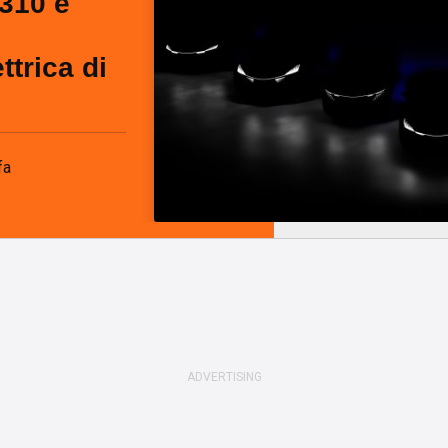
310 e
ttrica di
fa