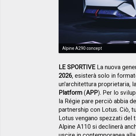
Alpine A290 concept
LE SPORTIVE
La nuova gene
2026
, esisterà solo in format
un'architettura proprietaria, 
Platform
(
APP
). Per lo svil
la Régie pare perciò abbia de
partnership con Lotus. Ciò, tu
Lotus vengano spezzati del t
Alpine A110 si declinerà an
uscire in contemporanea all