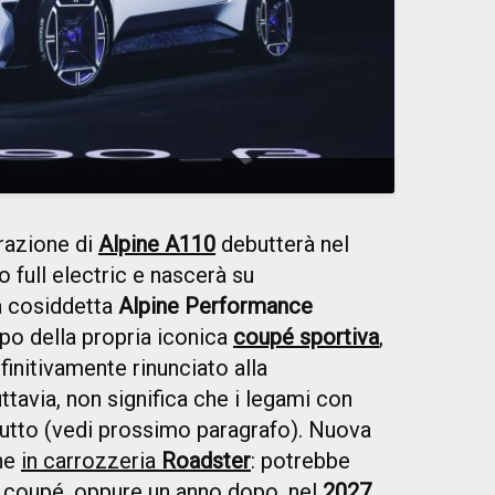
razione di
Alpine A110
debutterà nel
o full electric e nascerà su
la cosiddetta
Alpine Performance
uppo della propria iconica
coupé sportiva
,
finitivamente rinunciato alla
ttavia, non significa che i legami con
utto (vedi prossimo paragrafo). Nuova
che
in carrozzeria
Roadster
: potrebbe
a coupé, oppure un anno dopo, nel
2027
.