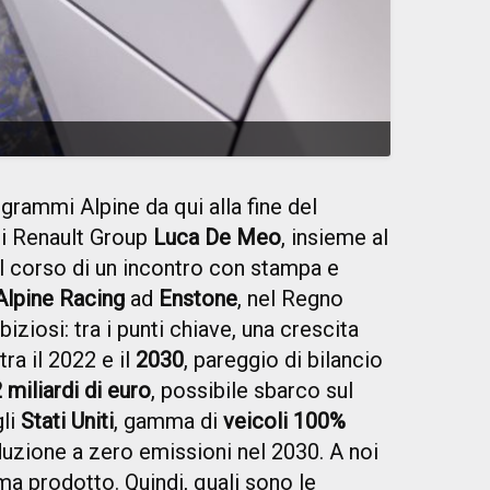
ogrammi Alpine da qui alla fine del
di Renault Group
Luca De Meo
, insieme al
el corso di un incontro con stampa e
Alpine Racing
ad
Enstone
, nel Regno
iziosi: tra i punti chiave, una crescita
tra il 2022 e il
2030
, pareggio di bilancio
 miliardi di euro
, possibile sbarco sul
gli
Stati Uniti
, gamma di
veicoli 100%
duzione a zero emissioni nel 2030. A noi
a prodotto. Quindi, quali sono le