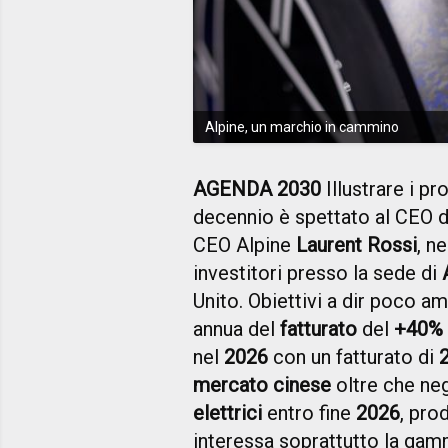
Alpine, un marchio in cammino
AGENDA 2030
Illustrare i pr
decennio è spettato al CEO 
CEO Alpine
Laurent Rossi
, n
investitori presso la sede di
Unito. Obiettivi a dir poco amb
annua del
fatturato
del
+40%
nel
2026
con un fatturato di
2
mercato cinese
oltre che ne
elettrici
entro fine
2026
, pro
interessa soprattutto la gamm