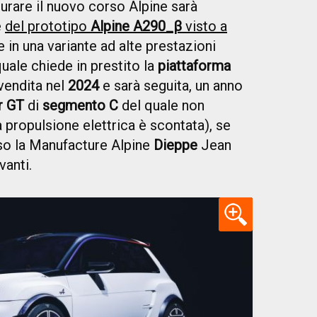
urare il nuovo corso Alpine sarà
e
del prototipo
Alpine A290_β
visto a
 in una variante ad alte prestazioni
 quale chiede in prestito la
piattaforma
 vendita nel
2024
e sarà seguita, un anno
r GT
di
segmento C
del quale non
a propulsione elettrica è scontata), se
so la Manufacture Alpine
Dieppe
Jean
vanti.