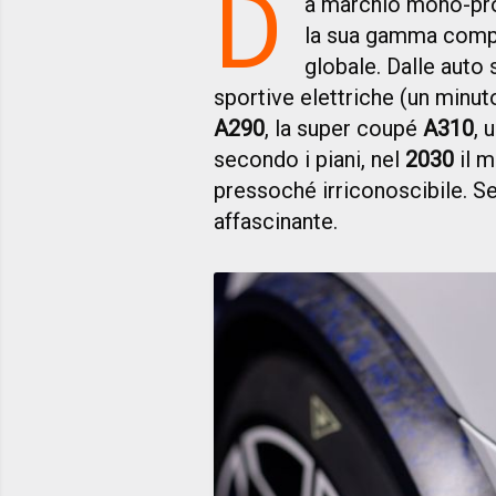
D
a marchio mono-prod
la sua gamma comple
globale. Dalle auto 
sportive elettriche (un minut
A290
, la super coupé
A310
, 
secondo i piani, nel
2030
il 
pressoché irriconoscibile. Se
affascinante.