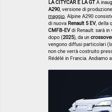
LA CITYCAR E LA GT
A inaug
A290
, versione di produzion
maggio
. Alpine A290 consiste
di nuova
Renault 5 EV
, della
CMFB-EV
di Renault: sarà in
dopo (
2025
), da un
crossove
vengono diffusi particolari (l
non che verrà costruito pres
Rédélé in Francia. Andiamo a