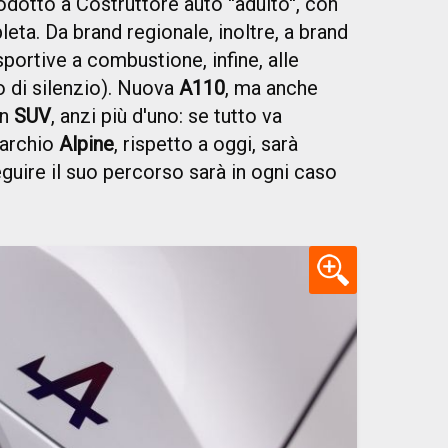
otto a Costruttore auto ''adulto'', con
ta. Da brand regionale, inoltre, a brand
sportive a combustione, infine, alle
o di silenzio). Nuova
A110
, ma anche
un
SUV
, anzi più d'uno: se tutto va
marchio
Alpine
, rispetto a oggi, sarà
guire il suo percorso sarà in ogni caso