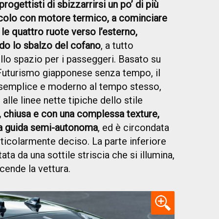
progettisti di sbizzarrirsi un po’ di più
eicolo con motore termico, a cominciare
” le quattro ruote verso l’esterno,
ndo lo sbalzo del cofano
, a tutto
ello spazio per i passeggeri. Basato su
 Futurismo giapponese senza tempo, il
a semplice e moderno al tempo stesso,
lle linee nette tipiche dello stile
e, chiusa e con una complessa texture,
la guida semi-autonoma
, ed è circondata
articolarmente deciso. La parte inferiore
ata da una sottile striscia che si illumina,
cende la vettura.