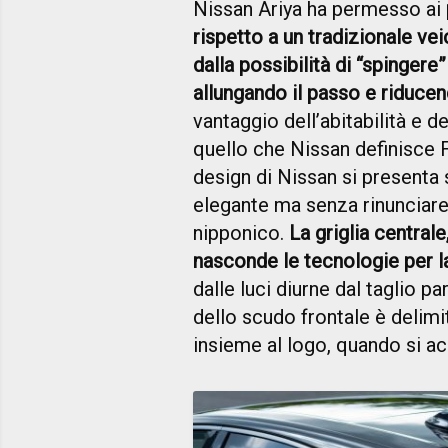
Nissan Ariya ha permesso ai
rispetto a un tradizionale v
dalla possibilità di “spingere
allungando il passo e riduce
vantaggio dell’abitabilità e d
quello che Nissan definisce
design di Nissan si present
elegante ma senza rinunciare a
nipponico.
La griglia central
nasconde le tecnologie per 
dalle luci diurne dal taglio p
dello scudo frontale è delimit
insieme al logo, quando si ac