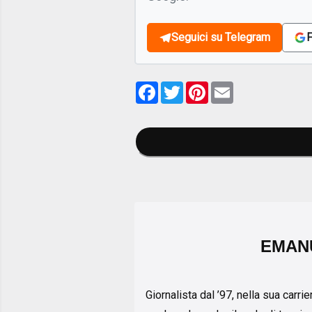
Seguici su Telegram
F
Facebook
Twitter
Pinterest
Email
EMAN
Giornalista dal ’97, nella sua carr