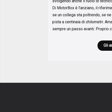
svolgendo anche il ruolo di tecnic
Di MotorBox è l’anziano, il riferim
se un collega sta poltrendo, se n
pista a centinaia di chilometri. Am
sempre un passo avanti. Proprio co
Gli a