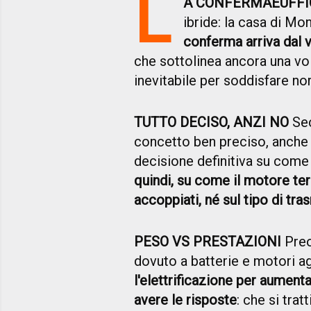
L
A CONFERMA
È
UFFI
ibride: la casa di Mo
conferma arriva dal 
che sottolinea ancora una vo
inevitabile per soddisfare n
TUTTO DECISO, ANZI NO
Sec
concetto ben preciso, anche 
decisione definitiva su come 
quindi, su come il motore te
accoppiati, né sul tipo di tr
PESO VS PRESTAZIONI
Preo
dovuto a batterie e motori a
l'elettrificazione per aumenta
avere le risposte
: che si tra