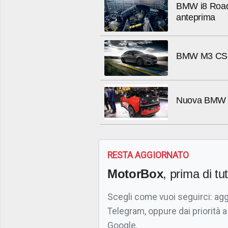
BMW i8 Roadst
anteprima
BMW M3 CS: l
Nuova BMW i3
RESTA AGGIORNATO
MotorBox
, prima di tutt
Scegli come vuoi seguirci: ag
Telegram, oppure dai priorità a
Google.