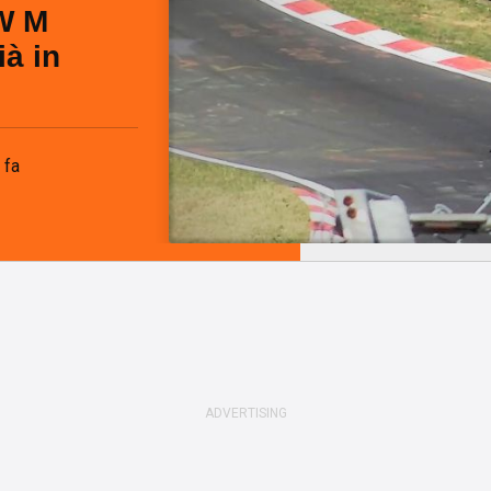
W M
ià in
 fa