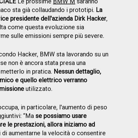
CIALE
Le prossime
BMW M
saranno
naco sta già collaudando i prototipi.
La
vice presidente dell'azienda Dirk Hacker
,
lta come questa evoluzione sia
orme sulle emissioni sempre più severe.
ondo Hacker, BMW sta lavorando su un
se non è ancora stata presa una
metterlo in pratica.
Nessun dettaglio,
rmico e quello elettrico verranno
asmissione
utilizzato.
ccupa, in particolare, l'aumento di peso
ggiuntivi: “Ma
se possiamo usare
re le prestazioni, allora iniziamo ad
tti di aumentarne la velocità o consentire