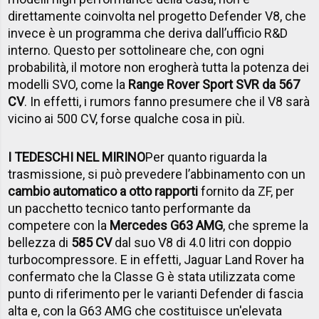
direttamente coinvolta nel progetto Defender V8, che
invece è un programma che deriva dall’ufficio R&D
interno. Questo per sottolineare che, con ogni
probabilità, il motore non erogherà tutta la potenza dei
modelli SVO, come la
Range Rover Sport SVR da 567
CV
. In effetti, i rumors fanno presumere che il V8 sarà
vicino ai 500 CV, forse qualche cosa in più.
I TEDESCHI NEL MIRINO
Per quanto riguarda la
trasmissione, si può prevedere l’abbinamento con un
cambio automatico a otto rapporti
fornito da ZF, per
un pacchetto tecnico tanto performante da
competere con la
Mercedes G63 AMG
, che spreme la
bellezza di
585 CV
dal suo V8 di 4.0 litri con doppio
turbocompressore. E in effetti, Jaguar Land Rover ha
confermato che la Classe G è stata utilizzata come
punto di riferimento per le varianti Defender di fascia
alta e, con la G63 AMG che costituisce un'elevata