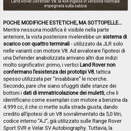
Land Rover Defender V8: la 4x4 inglese in versione normale
impegnata sulla sabbia
POCHE MODIFICHE ESTETICHE, MA SOTTOPELLE…
Mentre nessuna modifica è visibile nella parte
anteriore, la vista posteriore rivelerebbe un
sistema di
scarico con quattro terminali
- utilizzato da JLR solo
nelle varianti con motore V8. Ad avvalorare l’ipotesi di
una Defender anabolizzata arrivano altri due indizi
molto significativi: primo, i vertici
Land Rover non
confermano l’esistenza dei prototipi V8
, tattica
spesso utilizzata per “insabbiare” le ricerche.
Secondo, pare che siano sfuggiti dalle stanze dei
bottoni i
dati di immatricolazione dei muletti
, che li
identificano come esemplari con motore a benzina da
4.999 cc, il che ci mette sulla strada giusta, dando
credito all’ipotesi di un V8 sovralimentato da 5,0 litri,
codice interno ''AJ'', già utilizzato sulle Range Rover
Sport SVR e Velar SV Autobiography. Tuttavia, la