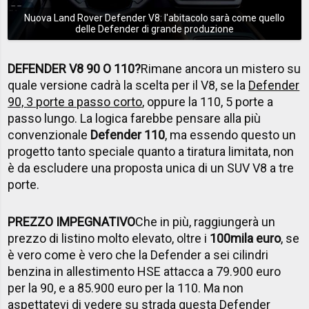
Nuova Land Rover Defender V8: l'abitacolo sarà come quello
delle Defender di grande produzione
DEFENDER V8 90 O 110?
Rimane ancora un mistero su
quale versione cadrà la scelta per il V8, se la
Defender
90, 3 porte a passo corto
, oppure la 110, 5 porte a
passo lungo. La logica farebbe pensare alla più
convenzionale
Defender 110
, ma essendo questo un
progetto tanto speciale quanto a tiratura limitata, non
è da escludere una proposta unica di un SUV V8 a tre
porte.
PREZZO IMPEGNATIVO
Che in più, raggiungerà un
prezzo di listino molto elevato, oltre i
100mila euro
, se
è vero come è vero che la Defender a sei cilindri
benzina in allestimento HSE attacca a 79.900 euro
per la 90, e a 85.900 euro per la 110. Ma non
aspettatevi di vedere su strada questa Defender