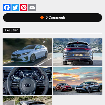
Facebook
Twitter
Pinterest
Email
0
Commenti
GALLERY