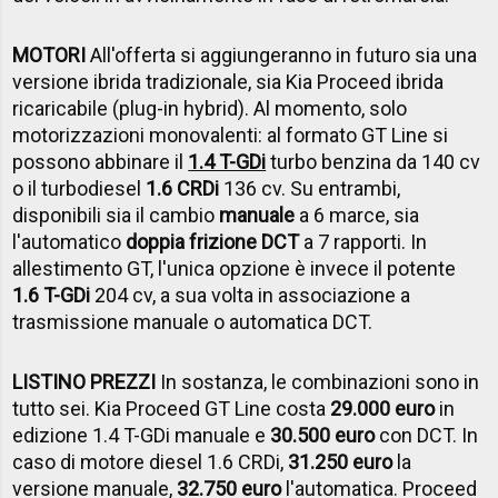
MOTORI
All'offerta si aggiungeranno in futuro sia una
versione ibrida tradizionale, sia Kia Proceed ibrida
ricaricabile (plug-in hybrid). Al momento, solo
motorizzazioni monovalenti: al formato GT Line si
possono abbinare il
1.4 T-GDi
turbo benzina da 140 cv
o il turbodiesel
1.6 CRDi
136 cv. Su entrambi,
disponibili sia il cambio
manuale
a 6 marce, sia
l'automatico
doppia frizione DCT
a 7 rapporti. In
allestimento GT, l'unica opzione è invece il potente
1.6 T-GDi
204 cv, a sua volta in associazione a
trasmissione manuale o automatica DCT.
LISTINO PREZZI
In sostanza, le combinazioni sono in
tutto sei. Kia Proceed GT Line costa
29.000 euro
in
edizione 1.4 T-GDi manuale e
30.500 euro
con DCT. In
caso di motore diesel 1.6 CRDi,
31.250 euro
la
versione manuale,
32.750 euro
l'automatica. Proceed