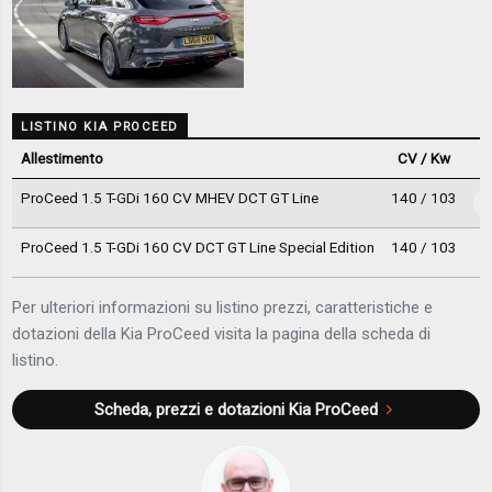
LISTINO KIA PROCEED
Allestimento
CV / Kw
ProCeed 1.5 T-GDi 160 CV MHEV DCT GT Line
140 / 103
3
ProCeed 1.5 T-GDi 160 CV DCT GT Line Special Edition
140 / 103
3
Per ulteriori informazioni su listino prezzi, caratteristiche e
dotazioni della Kia ProCeed visita la pagina della scheda di
listino.
Scheda, prezzi e dotazioni
Kia ProCeed