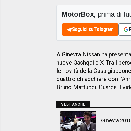
MotorBox
, prima di tutt
Seguici su Telegram
F
A Ginevra Nissan ha presenta
nuove Qashqai e X-Trail perso
le novità della Casa giappone
quattro chiacchiere con l'Amm
Bruno Mattucci. Guarda il vi
VEDI ANCHE
Ginevra 2016