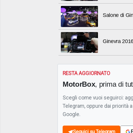
Salone di Gin
Ginevra 2016: 
RESTA AGGIORNATO
MotorBox
, prima di tutt
Scegli come vuoi seguirci: ag
Telegram, oppure dai priorità a
Google.
Seguici su Telegram
F