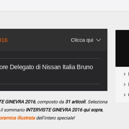
o
016
Clicca qui
ore Delegato di Nissan Italia Bruno
STE GINEVRA 2016
, composto da
31 articoli
. Seleziona
do il sommario
INTERVISTE GINEVRA 2016 qui sopra
,
ramica illustrata
dell'intero speciale!