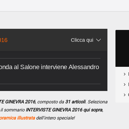
o
016
Clicca qui
Honda al Salone interviene Alessandro
STE GINEVRA 2016
, composto da
31 articoli
. Seleziona
do il sommario
INTERVISTE GINEVRA 2016 qui sopra
,
ramica illustrata
dell'intero speciale!