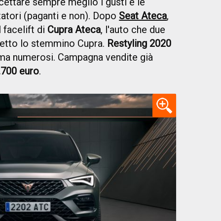
rcettare sempre meglio i gusti e le
tatori (paganti e non). Dopo
Seat Ateca
,
 facelift di
Cupra Ateca
, l'auto che due
 petto lo stemmino Cupra.
Restyling 2020
ma numerosi. Campagna vendite già
.700 euro
.