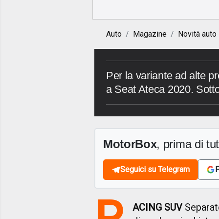
Auto
Magazine
Novità auto
Per la variante ad alte pre
a Seat Ateca 2020. Sotto
MotorBox
, prima di tutt
Seguici su Telegram
F
R
ACING SUV
Separate