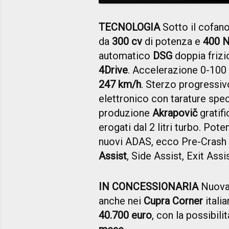
TECNOLOGIA
Sotto il cofano
da
300 cv
di potenza e
400 
automatico
DSG
doppia friz
4Drive
. Accelerazione 0-100
247 km/h
. Sterzo progressiv
elettronico con tarature spe
produzione
Akrapovič
gratifi
erogati dal 2 litri turbo. Pot
nuovi ADAS, ecco Pre-Crash A
Assist
, Side Assist, Exit Assi
IN CONCESSIONARIA
Nuova 
anche nei
Cupra Corner
italia
40.700 euro
, con la possibili