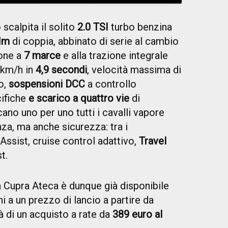
 scalpita il solito
2.0 TSI
turbo benzina
Nm
di coppia, abbinato di serie al cambio
ione a
7 marce
e alla trazione integrale
 km/h in
4,9 secondi
, velocità massima di
o,
sospensioni DCC
a controllo
cifiche
e scarico a quattro vie
di
cano uno per uno tutti i cavalli vapore
enza, ma anche sicurezza: tra i
ssist, cruise control adattivo,
Travel
st.
Cupra Ateca è dunque già disponibile
ni a un prezzo di lancio a partire da
tà di un acquisto a rate da
389 euro al