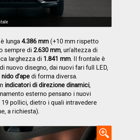
tale
è lunga
4.386 mm
(+10 mm rispetto
so sempre di
2.630 mm
, un’altezza di
ica larghezza di
1.841 mm
. Il frontale è
di nuovo disegno, dai nuovi fari full LED,
 nido d’ape
di forma diversa.
on
indicatori di direzione dinamici
,
rnamento esterno pensano i nuovi
 19 pollici, dietro i quali intravedere
, a richiesta).