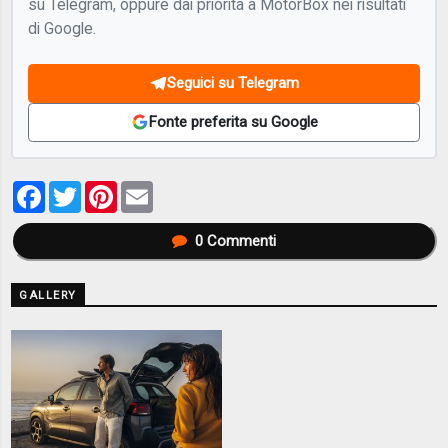
su Telegram, oppure dai priorità a MotorBox nei risultati
di Google.
Seguici su Telegram
Fonte preferita su Google
Facebook
Twitter
Pinterest
Email
0
Commenti
GALLERY