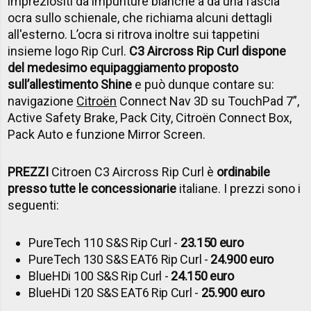
impreziositi da impunture bianche a da una fascia
ocra sullo schienale, che richiama alcuni dettagli
all'esterno. L’ocra si ritrova inoltre sui tappetini
insieme logo Rip Curl.
C3 Aircross Rip Curl dispone
del medesimo equipaggiamento proposto
sull’allestimento Shine
e può dunque contare su:
navigazione
Citroën
Connect Nav 3D su TouchPad 7”,
Active Safety Brake, Pack City, Citroën Connect Box,
Pack Auto e funzione Mirror Screen.
PREZZI
Citroen C3 Aircross Rip Curl è
ordinabile
presso tutte le concessionarie
italiane. I prezzi sono i
seguenti:
PureTech 110 S&S Rip Curl -
23.150 euro
PureTech 130 S&S EAT6 Rip Curl -
24.900 euro
BlueHDi 100 S&S Rip Curl -
24.150 euro
BlueHDi 120 S&S EAT6 Rip Curl -
25.900 euro