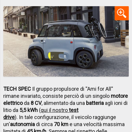
TECH SPEC
Il gruppo propulsore di ''Ami for All''
rimane invariato, consiste perciò di un singolo
motore
elettrico
da
8 CV
, alimentato da una
batteria
agli ioni di
litio da
5,5 kWh
(
qui il nostro
test
drive
). In tale configurazione, il veicolo raggiunge
un'
autonomia
di circa
70 km
e una velocità massima
limitata di
45 km/h
. Sempre nel rispetto delle