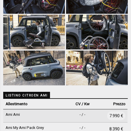
LISTINO CITROEN AMI
Allestimento
CV / Kw
Prezzo
Ami Ami
- / -
7.990 €
Ami My Ami Pack Grey
- / -
8.390 €