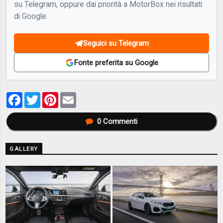
su Telegram, oppure dai priorità a MotorBox nei risultati
di Google.
Seguici su Telegram
Fonte preferita su Google
Facebook
Twitter
Pinterest
Email
0
Commenti
GALLERY