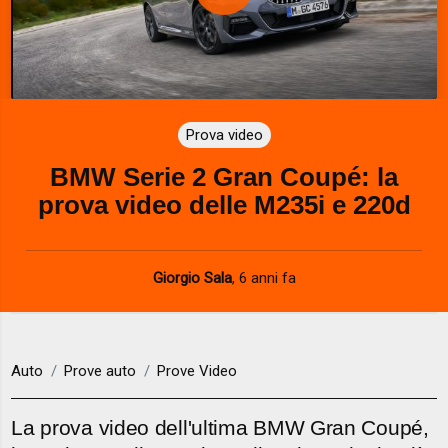
P
l
a
Prova video
y
BMW Serie 2 Gran Coupé: la
V
prova video delle M235i e 220d
i
d
Giorgio Sala
,
6 anni fa
e
o
Auto
Prove auto
Prove Video
La prova video dell'ultima BMW Gran Coupé,