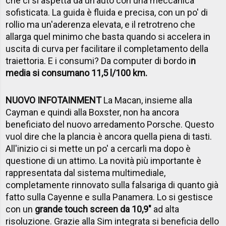
che ci si aspetta da un'auto con una meccanica
sofisticata. La guida è fluida e precisa, con un po' di
rollio ma un'aderenza elevata, e il retrotreno che
allarga quel minimo che basta quando si accelera in
uscita di curva per facilitare il completamento della
traiettoria.
E i consumi? Da computer di bordo i
n
media si consumano 11,5 l/100 km.
NUOVO INFOTAINMENT
La Macan, insieme alla
Cayman e quindi alla Boxster, non ha ancora
beneficiato del nuovo arredamento Porsche. Questo
vuol dire che la plancia è ancora quella piena di tasti.
All'inizio ci si mette un po' a cercarli ma dopo è
questione di un attimo. La novità più importante è
rappresentata dal sistema multimediale,
completamente rinnovato sulla falsariga di quanto già
fatto sulla Cayenne e sulla Panamera. Lo si gestisce
con un
grande touch screen da 10,9"
ad alta
risoluzione. Grazie alla Sim integrata si beneficia dello