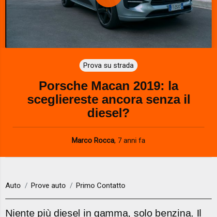
P
l
a
Prova su strada
y
Porsche Macan 2019: la
V
scegliereste ancora senza il
i
diesel?
d
Marco Rocca
,
7 anni fa
e
o
Auto
Prove auto
Primo Contatto
Niente più diesel in gamma, solo benzina. Il