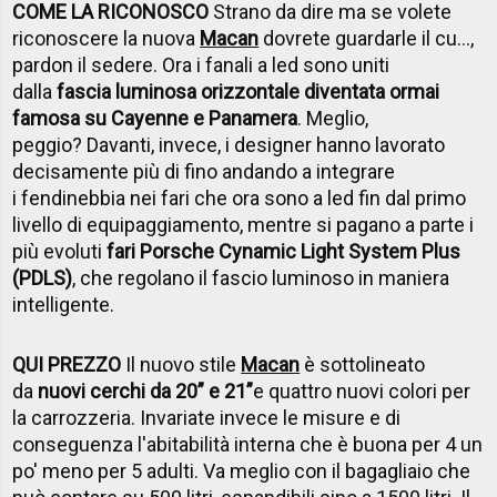
COME LA RICONOSCO
Strano da dire ma se volete
riconoscere la nuova
Macan
dovrete guardarle il cu...,
pardon il sedere. Ora i fanali a led sono uniti
dalla
fascia luminosa orizzontale diventata ormai
famosa su Cayenne e Panamera
. Meglio,
peggio? Davanti, invece, i designer hanno lavorato
decisamente più di fino andando a integrare
i fendinebbia nei fari che ora sono a led fin dal primo
livello di equipaggiamento, mentre si pagano a parte i
più evoluti
fari Porsche Cynamic Light System Plus
(PDLS)
, che regolano il fascio luminoso in maniera
intelligente.
QUI PREZZO
Il nuovo stile
Macan
è sottolineato
da
nuovi cerchi da 20” e 21”
e quattro nuovi colori per
la carrozzeria. Invariate invece le misure e di
conseguenza l'abitabilità interna che è buona per 4 un
po' meno per 5 adulti. Va meglio con il bagagliaio che