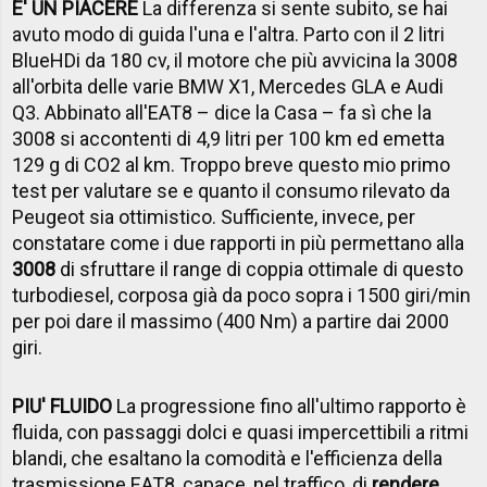
E' UN PIACERE
La differenza si sente subito, se hai
avuto modo di guida l'una e l'altra. Parto con il 2 litri
BlueHDi da 180 cv, il motore che più avvicina la 3008
all'orbita delle varie BMW X1, Mercedes GLA e Audi
Q3. Abbinato all'EAT8 – dice la Casa – fa sì che la
3008 si accontenti di 4,9 litri per 100 km ed emetta
129 g di CO2 al km. Troppo breve questo mio primo
test per valutare se e quanto il consumo rilevato da
Peugeot sia ottimistico. Sufficiente, invece, per
constatare come i due rapporti in più permettano alla
3008
di sfruttare il range di coppia ottimale di questo
turbodiesel, corposa già da poco sopra i 1500 giri/min
per poi dare il massimo (400 Nm) a partire dai 2000
giri.
PIU' FLUIDO
La progressione fino all'ultimo rapporto è
fluida, con passaggi dolci e quasi impercettibili a ritmi
blandi, che esaltano la comodità e l'efficienza della
trasmissione EAT8, capace, nel traffico, di
rendere