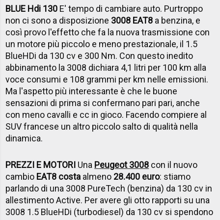
BLUE Hdi 130
E' tempo di cambiare auto. Purtroppo
non ci sono a disposizione
3008 EAT8
a benzina, e
così provo l'effetto che fa la nuova trasmissione con
un motore più piccolo e meno prestazionale, il 1.5
BlueHDi da 130 cv e 300 Nm. Con questo inedito
abbinamento la 3008 dichiara 4,1 litri per 100 km alla
voce consumi e 108 grammi per km nelle emissioni.
Ma l'aspetto più interessante è che le buone
sensazioni di prima si confermano pari pari, anche
con meno cavalli e cc in gioco. Facendo compiere al
SUV francese un altro piccolo salto di qualità nella
dinamica.
PREZZI E MOTORI
Una
Peugeot 3008
con il nuovo
cambio
EAT8 costa
almeno
28.400 euro
: stiamo
parlando di una 3008 PureTech (benzina) da 130 cv in
allestimento Active. Per avere gli otto rapporti su una
3008 1.5 BlueHDi (turbodiesel) da 130 cv si spendono