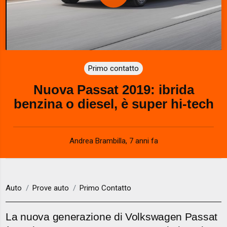
P
l
a
Primo contatto
y
Nuova Passat 2019: ibrida
V
benzina o diesel, è super hi-tech
i
d
Andrea Brambilla
,
7 anni fa
e
o
Auto
Prove auto
Primo Contatto
La nuova generazione di Volkswagen Passat