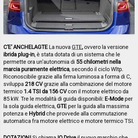
C’E’ ANCHE
LA
GTE
La nuova
GTE
,
ovvero la versione
ibrida plug-in
, è stata dotata di un sistema che le
permette ora un'autonomia di
55 chilometri nella
marcia puramente elettrica
, secondo il ciclo Wltp.
Riconoscibile grazie alla firma luminosa a forma di C,
sviluppa
218 CV
grazie alla combinazione del motore
termico
1.4 TSI da 156 CV
con il motore elettrico da
85 kW. Tre le modalità di guida disponibili:
E-Mode
per
la sola guida elettrica,
GTE
per la guida alla massima
potenza e
Hybrid
che provvede alla commutazione
automatica fra motore elettrico e motore termico TSI.
DOTAZIONI
Si chiama
IQ.Drive
il nuovo marchio che